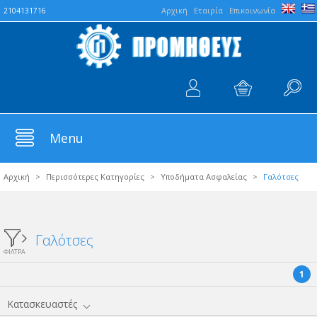
Aρχική
Εταιρία
Επικοινωνία
2104131716
Menu
Αρχική
>
Περισσότερες Κατηγορίες
>
Υποδήματα Ασφαλείας
>
Γαλότσες
Γαλότσες
ΦΙΛΤΡΑ
1
Κατασκευαστές