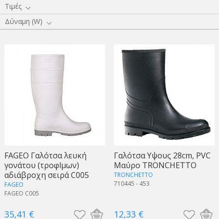
Τιμές
Δύναμη (W)
FAGEO Γαλότσα λευκή
Γαλότσα Υψους 28cm, PVC
γονάτου (τροφlμων)
Μαύρο TRONCHETTO
αδιάβροχη σειρά C005
TRONCHETTO
710445 - 453
FAGEO
FAGEO C005
35,41 €
12,33 €