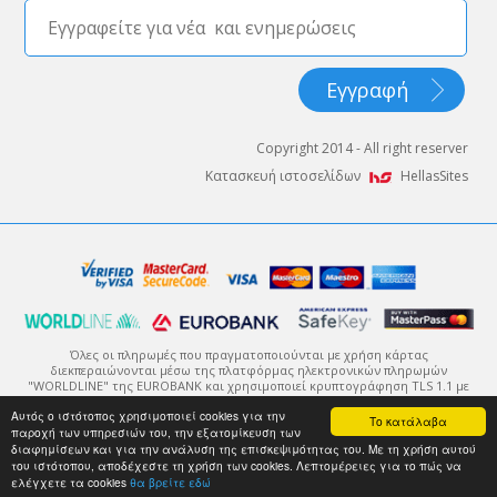
Copyright 2014 - All right reserver
Κατασκευή ιστοσελίδων
HellasSites
Όλες οι πληρωμές που πραγματοποιούνται με χρήση κάρτας
διεκπεραιώνονται μέσω της πλατφόρμας ηλεκτρονικών πληρωμών
"WORLDLINE" της EUROBANK και χρησιμοποιεί κρυπτογράφηση TLS 1.1 με
πρωτόκολλο κρυπτογράφησης 128-bit (Secure Sockets Layer - SSL).
Αυτός ο ιστότοπος χρησιμοποιεί cookies για την
Η κρυπτογράφηση είναι ένας τρόπος κωδικοποίησης της πληροφορίας
Το κατάλαβα
παροχή των υπηρεσιών του, την εξατομίκευση των
μέχρι αυτή να φτάσει στον ορισμένο αποδέκτη της, ο οποίος θα μπορέσει
να την αποκωδικοποιήσει με χρήση του κατάλληλου κλειδιού.
διαφημίσεων και για την ανάλυση της επισκεψιμότητας του. Με τη χρήση αυτού
του ιστότοπου, αποδέχεστε τη χρήση των cookies. Λεπτομέρειες για το πώς να
ελέγχετε τα cookies
θα βρείτε εδώ