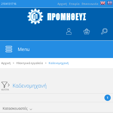
Aρχική
Εταιρία
Επικοινωνία
2104131716
Menu
Αρχική
>
Ηλεκτρικά εργαλεία
>
Καδενομηχανή
Καδενομηχανή
ΦΙΛΤΡΑ
1
Κατασκευαστές