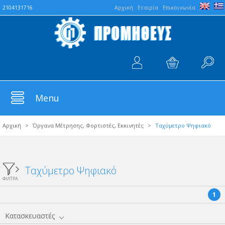
Aρχική
Εταιρία
Επικοινωνία
2104131716
Menu
Αρχική
>
Όργανα Μέτρησης, Φορτιστές, Εκκινητές
>
Tαχύμετρο Ψηφιακό
Tαχύμετρο Ψηφιακό
ΦΙΛΤΡΑ
1
Κατασκευαστές