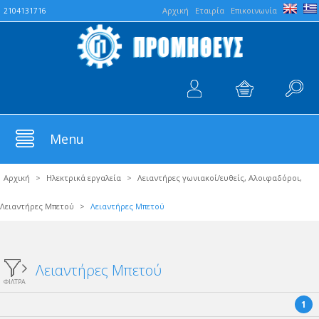
Aρχική
Εταιρία
Επικοινωνία
2104131716
Menu
Αρχική
>
Ηλεκτρικά εργαλεία
>
Λειαντήρες γωνιακοί/ευθείς, Αλοιφαδόροι,
Λειαντήρες Μπετού
>
Λειαντήρες Μπετού
Λειαντήρες Μπετού
ΦΙΛΤΡΑ
1