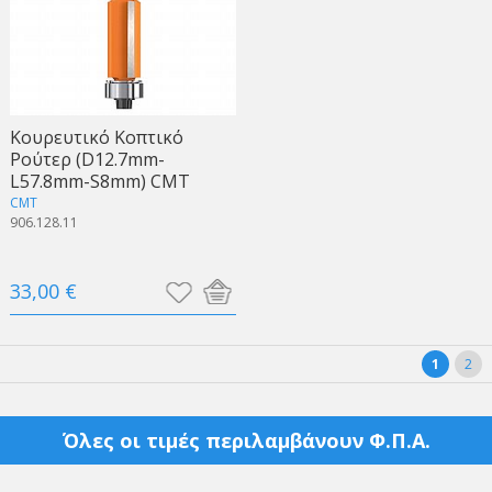
Κουρευτικό Κοπτικό
Ρούτερ (D12.7mm-
L57.8mm-S8mm) CMT
CMT
906.128.11
33,00 €
1
2
Όλες οι τιμές περιλαμβάνουν Φ.Π.Α.