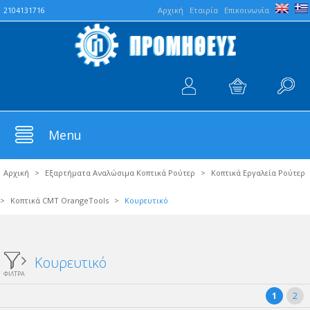
Aρχική
Εταιρία
Επικοινωνία
2104131716
Menu
Αρχική
>
Εξαρτήματα Αναλώσιμα Κοπτικά Ρούτερ
>
Κοπτικά Εργαλεία Ρούτερ
>
Κοπτικά CMT OrangeTools
>
Κουρευτικό
Κουρευτικό
ΦΙΛΤΡΑ
1
2