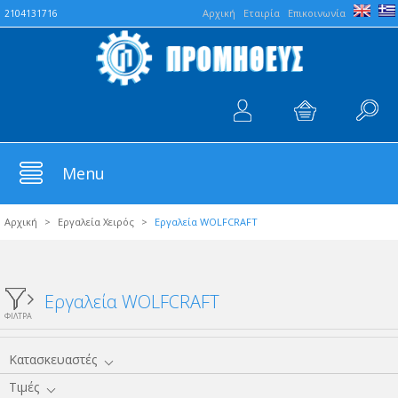
Aρχική
Εταιρία
Επικοινωνία
2104131716
Menu
Αρχική
>
Εργαλεία Χειρός
>
Εργαλεία WOLFCRAFT
Εργαλεία WOLFCRAFT
ΦΙΛΤΡΑ
Κατασκευαστές
Τιμές