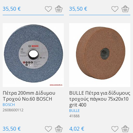
35,50 €
35,50 €
Πέτρα 200mm Δίδυμου
BULLE Πέτρα για δίδυμους
Τροχού Νο.60 BOSCH
τροχούς πάγκου 75x20x10
grit 400
BOSCH
2608600112
BULLE
41888
35,50 €
4,02 €