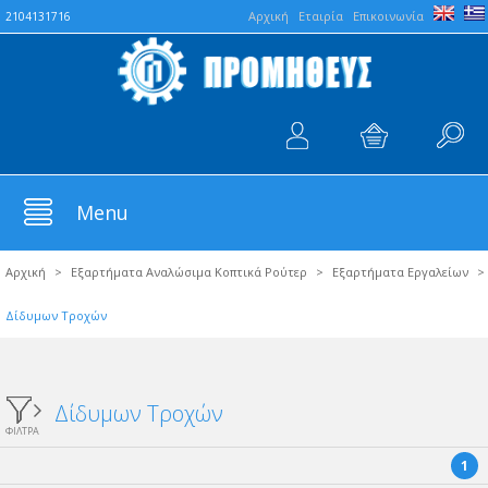
Aρχική
Εταιρία
Επικοινωνία
2104131716
Menu
Αρχική
>
Εξαρτήματα Αναλώσιμα Κοπτικά Ρούτερ
>
Εξαρτήματα Εργαλείων
>
Δίδυμων Τροχών
Δίδυμων Τροχών
ΦΙΛΤΡΑ
1