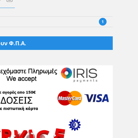
1
υν Φ.Π.Α.