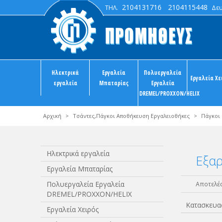
2104131716
2104115448
ΤΗΛ.
Δευτ
Ηλεκτρικά
Εργαλεία
Πολυεργαλεία
Εργαλεία Χε
εργαλεία
Μπαταρίας
Εργαλεία
DREMEL/PROXXON/HELIX
Αρχική
>
Τσάντες,Πάγκοι Αποθήκευση Εργαλειοθήκες
>
Πάγκοι
Ηλεκτρικά εργαλεία
Εξα
Εργαλεία Μπαταρίας
Πολυεργαλεία Εργαλεία
Αποτελέσ
DREMEL/PROXXON/HELIX
Κατασκευα
Εργαλεία Χειρός