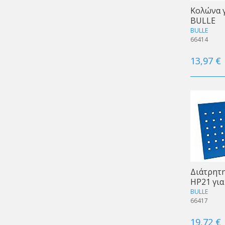
Κολώνα γ
BULLE
BULLE
66414
13,97 €
Διάτρητη
HP21 για
BULLE
66417
19,72 €