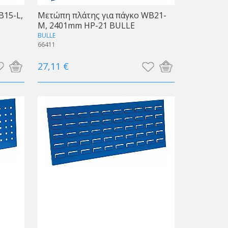
B15-L,
Μετώπη πλάτης για πάγκο WB21-
M, 2401mm HP-21 BULLE
BULLE
66411
27,11 €