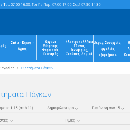
-Τετ. 07:00-16:00, Τρι-Πε-Παρ. 07:00-17:00, Σαβ. 07:30-14:30
Όργανα
Ηλεκτροκολλήσεις,
Σπίτι - Κήπος -
Αέρας, Συνεργείο,
Ε
ιρός
Μέτρησης,
Τόρνοι,
Αγρός
εργαλεία,
Α
Φορτιστές,
Γεννήτριες,
Εκκινητές
Σκούπες, Δομικά
εξαρτήματα
Κοπ
 Εργασίας
>
Εξαρτήματα Πάγκων
ρτήματα Πάγκων
ματα 1-15 (από 11)
Δημοφιλέστερο
Εμφάνιση ανα 15
στές
Τιμές