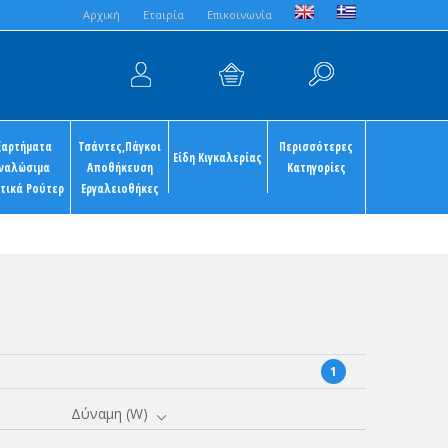
Aρχική
Εταιρία
Επικοινωνία
ξαρτήματα
Τσάντες,Πάγκοι
Περισσότερες
Είδη Κιγκαλερίας
ναλώσιμα
Αποθήκευση
Κατηγορίες
τικά Ρούτερ
Εργαλειοθήκες
1
Δύναμη (W)