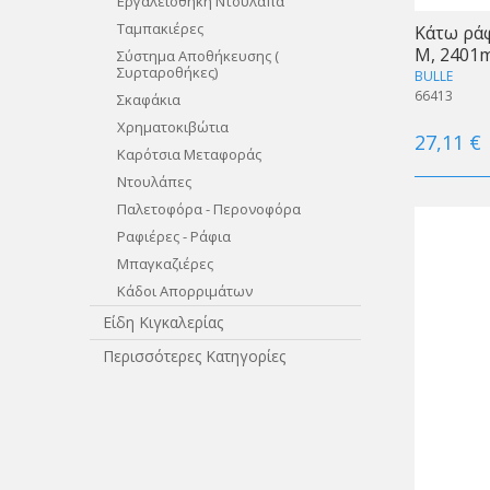
Εργαλειοθήκη Ντουλάπα
Ταμπακιέρες
Κάτω ράφ
M, 2401
Σύστημα Αποθήκευσης (
Συρταροθήκες)
BULLE
66413
Σκαφάκια
Χρηματοκιβώτια
27,11 €
Καρότσια Μεταφοράς
Ντουλάπες
Παλετοφόρα - Περονοφόρα
Ραφιέρες - Ράφια
Μπαγκαζιέρες
Κάδοι Απορριμάτων
Είδη Κιγκαλερίας
Περισσότερες Κατηγορίες