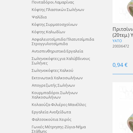
Πονταδόροι Λαμαρίνας
Kόφτης Πλαστικών Σωλήνων
Ψαλίδια
Κόφτης Συρματοσχοίνων
Πριτσίν
Kόφτης Καλωδίων
(20τεμ.)
Ασφαλειοτσίμπιδα Πλατυτσίμπιδα
YATO
Στρογγυλοτσίμπιδα
20036472
Αντισπινθηριστικά Eργαλεία
Σωληνοκόφτες,για Χαλύβδινους
Σωλήνες
0,94 €
Σωληνοκόφτες Χαλκού
Εκτονωτικά Χαλκοσωλήνων
Απογρεζωτής Σωλήνων
Κουρμπαδόροι Σωλήνων
Χαλκοσωλήνων
Κολαούζα-Φιλιέρες-Μανέλλες
Εργαλεία Ανοξείδωτα
Φαλτσοκούτια Χειρός
Γωνιές Μέτρησης-Ζύγια-Νήμα
Στάθμης