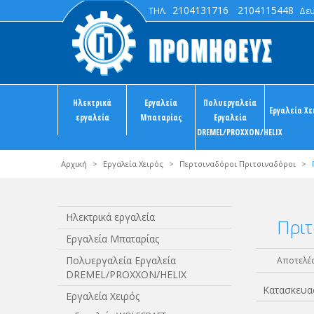
2104131716
2104115448
ΤΗΛ.
Δευτ
Ηλεκτρικά
Εργαλεία
Πολυεργαλεία
Εργαλεία Χε
εργαλεία
Μπαταρίας
Εργαλεία
DREMEL/PROXXON/HELIX
Αρχική
>
Εργαλεία Χειρός
>
Περτσιναδόροι Πριτσιναδόροι
>
Ηλεκτρικά εργαλεία
Πριτ
Εργαλεία Μπαταρίας
Πολυεργαλεία Εργαλεία
Αποτελέσ
DREMEL/PROXXON/HELIX
Κατασκευα
Εργαλεία Χειρός