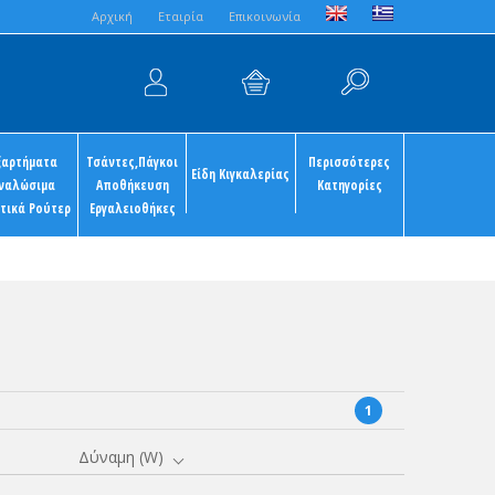
Aρχική
Εταιρία
Επικοινωνία
ξαρτήματα
Τσάντες,Πάγκοι
Περισσότερες
Είδη Κιγκαλερίας
ναλώσιμα
Αποθήκευση
Κατηγορίες
τικά Ρούτερ
Εργαλειοθήκες
1
Δύναμη (W)