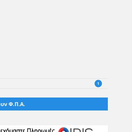
1
υν Φ.Π.Α.