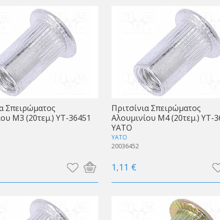
α Σπειρώματος
Πριτσίνια Σπειρώματος
ου Μ3 (20τεμ.) YT-36451
Αλουμινίου Μ4 (20τεμ.) YT-3
ΥΑΤΟ
YATO
20036452
1,11 €