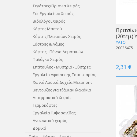
Σεγάτσες/Πριόνια Χειρός
Σέτ Εργαλείων Χειρός
Βιδολόγοι Χειρός
Κόφτες Μπετού
Πριτσίν
(20τεμ.)
Κόφτης Πλακιδίων Χειρός
YATO
Ξύστρες & Λάμες
20036475
Κόφτης - Πένσα Δεματικών
Παλάγκα Χειρός
2,31 €
Σπάτουλες - Μυστριά - Ξύστρες
Eργαλείο Αφαίρεσης Ταπετσαρίας
Χωνιά Λαδικά Δοχεία Μέτρησης
Βεντούζες για τζάμια/Πλακάκια
Αποφρακτικά Χειρός
Τζαμοκόφτες
Εργαλεία Γυψοσανίδας
Ανυψωτικό χειρός
Δομικά
Σπίτι - Κήπος - Αγρός