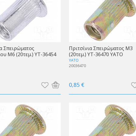
α Σπειρώματος
Πριτσίνια Σπειρώματος Μ3
ου Μ6 (20τεμ.) YT-36454
(20τεμ.) YT-36470 ΥΑΤΟ
YATO
20036470
0,85 €