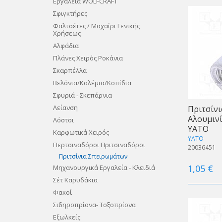
Εργαλεία WOLFCRAFT
Σφιγκτήρες
Φαλτσέτες / Μαχαίρι Γενικής
Χρήσεως
Aλφάδια
Πλάνες Χειρός Ροκάνια
Σκαρπέλλα
Βελόνια/Καλέμια/Κοπίδια
Σφυριά - Σκεπάρνια
Λείανση
Πριτσίνι
Αλουμινί
Λόστοι
ΥΑΤΟ
Καρφωτικά Χειρός
YATO
Περτσιναδόροι Πριτσιναδόροι
20036451
Πριτσίνια Σπειρωμάτων
1,05 €
Μηχανουργικά Εργαλεία - Κλειδιά
Σέτ Καρυδάκια
Φακοί
Σιδηροπρίονα- Τοξοπρίονα
Eξωλκείς