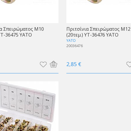
ια Σπειρώματος Μ10
Πριτσίνια Σπειρώματος Μ12
 YT-36475 ΥΑΤΟ
(20τεμ.) YT-36476 ΥΑΤΟ
YATO
20036476
2,85 €