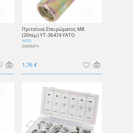
Πριτσίνια Σπειρώματος Μ8
(20τεμ.) YT-36474 ΥΑΤΟ
YATO
20036474
1,76 €