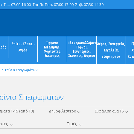
-Τετ. 07:00-16:00, Τρι-Πε-Παρ. 07:00-17:00, Σαβ. 07:30-14:30
Όργανα
Ηλεκτροκολλήσεις,
Σπίτι - Κήπος -
Αέρας, Συνεργείο,
Ε
ιρός
Μέτρησης,
Τόρνοι,
Αγρός
εργαλεία,
Α
Φορτιστές,
Γεννήτριες,
Εκκινητές
Σκούπες, Δομικά
εξαρτήματα
Κοπ
Πριτσίνια Σπειρωμάτων
σίνια Σπειρωμάτων
ματα 1-15 (από 13)
Δημοφιλέστερο
Εμφάνιση ανα 15
στές
Τιμές