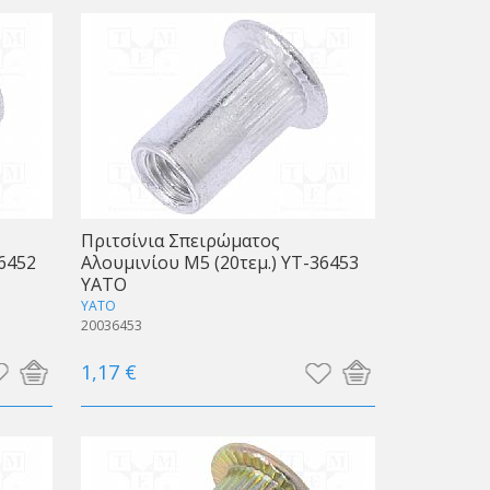
Πριτσίνια Σπειρώματος
6452
Αλουμινίου Μ5 (20τεμ.) YT-36453
ΥΑΤΟ
YATO
20036453
1,17 €