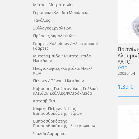
Μέτρα - Μετροταινίες
Γερμανικά Κλειδιά Μονώσεως
Τανάλιες
Συλλογές Εργαλείων
Πρέσσες Ακροδεκτών
Γδάρτες Καλωδίων / Ηλεκτρονικοί
Γδάρτες
Πριτσίνι
Αλουμινί
Μυτοτσιμπίδα / Μυτοτσίμπιδα
Ηλεκ/κων
ΥΑΤΟ
YATO
Πλαγιοκόφτες /Κοφτάκια Ηλεκ/
κων
20036454
Πένσεs / Πένσες Ηλεκ/κων
1,39 €
Κάβουρες, Γκαζοτανάλιες, Γαλλικά
κλειδιά/ Σκύλλες,Φιλτρόκλειδα
Κατσαβίδια
Κόφτης Πείρων-Nτίζας
Εμπροσθοκόφτης Πείρων
Εμπροσθοκόφτης
Εμπροσθοκόπτης Ηλεκτρονικών
Ψαλίδι Λαμαρίνας