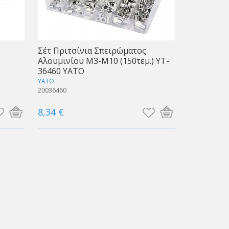
Σέτ Πριτσίνια Σπειρώματος
Αλουμινίου Μ3-Μ10 (150τεμ.) YT-
36460 ΥΑΤΟ
YATO
20036460
8,34 €