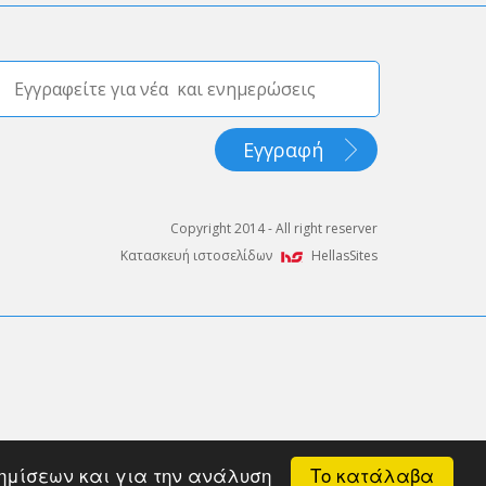
Copyright 2014 - All right reserver
Κατασκευή ιστοσελίδων
HellasSites
ROBANK και χρησιμοποιεί κρυπτογράφηση TLS 1.1 με πρωτόκολλο
Το κατάλαβα
αφημίσεων και για την ανάλυση
 να την αποκωδικοποιήσει με χρήση του κατάλληλου κλειδιού.