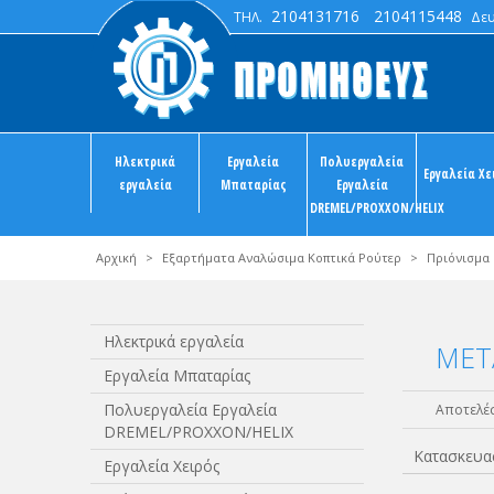
2104131716
2104115448
ΤΗΛ.
Δευτ
Ηλεκτρικά
Εργαλεία
Πολυεργαλεία
Εργαλεία Χε
εργαλεία
Μπαταρίας
Εργαλεία
DREMEL/PROXXON/HELIX
Αρχική
>
Εξαρτήματα Αναλώσιμα Κοπτικά Ρούτερ
>
Πριόνισμα 
Ηλεκτρικά εργαλεία
MET
Εργαλεία Μπαταρίας
Πολυεργαλεία Εργαλεία
Αποτελέσ
DREMEL/PROXXON/HELIX
Κατασκευα
Εργαλεία Χειρός