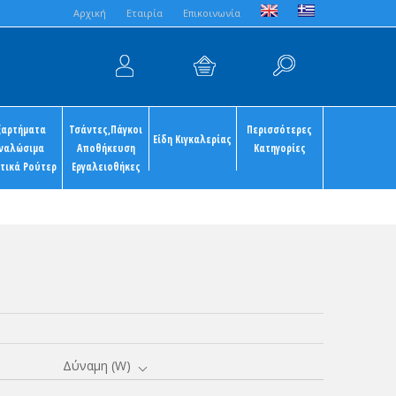
Aρχική
Εταιρία
Επικοινωνία
ξαρτήματα
Τσάντες,Πάγκοι
Περισσότερες
Είδη Κιγκαλερίας
ναλώσιμα
Αποθήκευση
Κατηγορίες
τικά Ρούτερ
Εργαλειοθήκες
Δύναμη (W)