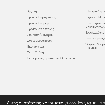
Αρχική
Ηλεκτρικά εργ
Τρόποι Παραγγελίας
Εργαλεία Μπα
Τρόποι Πληρωμής
Πολυεργαλεία
DREMEL/PROX
Τρόποι Αποστολής
Εργαλεία Χειρ
Συμβουλές αγοράς
Σπίτι - Κήπος 
Συχνές Ερωτήσεις
Όργανα Μέτρη
Επικοινωνία
Εκκινητές
Όροι Χρήσης
Επιστροφές Προϊόντων / Ακυρώσεις
Όλες οι πληρωμές που πραγματοποιούνται με χρήση κάρτας διε
Αυτός ο ιστότοπος χρησιμοποιεί cookies για την
Η κρυπτογράφηση είναι ένας τρόπος κωδικοποίησης της πληρο