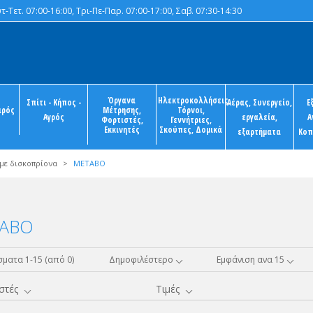
-Τετ. 07:00-16:00, Τρι-Πε-Παρ. 07:00-17:00, Σαβ. 07:30-14:30
Όργανα
Ηλεκτροκολλήσεις,
Σπίτι - Κήπος -
Αέρας, Συνεργείο,
Ε
ιρός
Μέτρησης,
Τόρνοι,
Αγρός
εργαλεία,
Α
Φορτιστές,
Γεννήτριες,
Εκκινητές
Σκούπες, Δομικά
εξαρτήματα
Κοπ
με δισκοπρίονα
>
METABO
ABO
ματα 1-15 (από 0)
Δημοφιλέστερο
Εμφάνιση ανα 15
στές
Τιμές