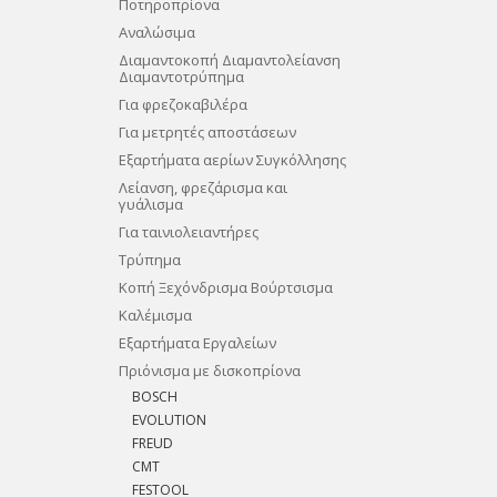
Ποτηροπρίονα
Αναλώσιμα
Διαμαντοκοπή Διαμαντολείανση
Διαμαντοτρύπημα
Για φρεζοκαβιλέρα
Για μετρητές αποστάσεων
Εξαρτήματα αερίων Συγκόλλησης
Λείανση, φρεζάρισμα και
γυάλισμα
Για ταινιολειαντήρες
Τρύπημα
Κοπή Ξεχόνδρισμα Βούρτσισμα
Καλέμισμα
Εξαρτήματα Εργαλείων
Πριόνισμα με δισκοπρίονα
BOSCH
EVOLUTION
FREUD
CMT
FESTOOL