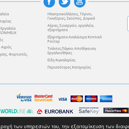
αλεία
Ηλεκτροκολλήσεις, Τόρνοι,
Γεννήτριες, Σκούπες, Δομικά
ταρίας
Αέρας, Συνεργείο, εργαλεία,
 Εργαλεία
εξαρτήματα
XON/HELIX
Εξαρτήματα Αναλώσιμα Κοπτικά
ός
Ρούτερ
- Αγρός
Τσάντες,Πάγκοι Αποθήκευση
Εργαλειοθήκες
σης, Φορτιστές,
Είδη Κιγκαλερίας
Περισσότερες Κατηγορίες
κπεραιώνονται μέσω της πλατφόρμας ηλεκτρονικών πληρωμών "WORLDLINE" της EU
κρυπτογράφησης 128-bit (Secure Sockets Layer - SSL).
 παροχή των υπηρεσιών του, την εξατομίκευση των δι
φορίας μέχρι αυτή να φτάσει στον ορισμένο αποδέκτη της, ο οποίος θα μπορέσει