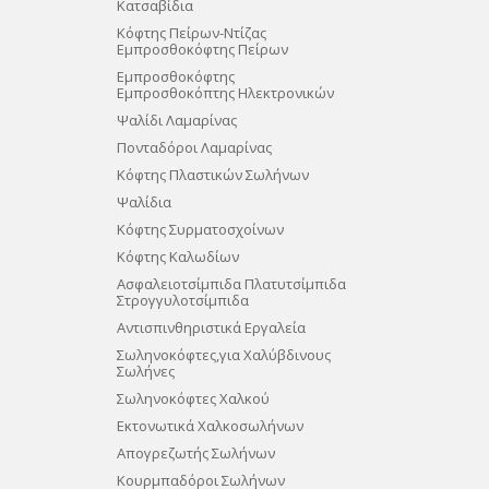
Κατσαβίδια
Κόφτης Πείρων-Nτίζας
Εμπροσθοκόφτης Πείρων
Εμπροσθοκόφτης
Εμπροσθοκόπτης Ηλεκτρονικών
Ψαλίδι Λαμαρίνας
Πονταδόροι Λαμαρίνας
Kόφτης Πλαστικών Σωλήνων
Ψαλίδια
Κόφτης Συρματοσχοίνων
Kόφτης Καλωδίων
Ασφαλειοτσίμπιδα Πλατυτσίμπιδα
Στρογγυλοτσίμπιδα
Αντισπινθηριστικά Eργαλεία
Σωληνοκόφτες,για Χαλύβδινους
Σωλήνες
Σωληνοκόφτες Χαλκού
Εκτονωτικά Χαλκοσωλήνων
Απογρεζωτής Σωλήνων
Κουρμπαδόροι Σωλήνων