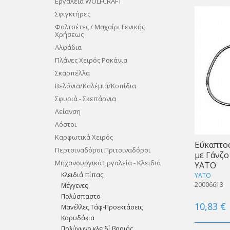
Εργαλεία WOLFCRAFT
Σφιγκτήρες
Φαλτσέτες / Μαχαίρι Γενικής
Χρήσεως
Aλφάδια
Πλάνες Χειρός Ροκάνια
Σκαρπέλλα
Βελόνια/Καλέμια/Κοπίδια
Σφυριά - Σκεπάρνια
Λείανση
Λόστοι
Καρφωτικά Χειρός
Εύκαπτο
Περτσιναδόροι Πριτσιναδόροι
με Γάνζο
Μηχανουργικά Εργαλεία - Κλειδιά
ΥΑΤΟ
Κλειδιά πίπας
YATO
20006613
Mέγγενες
Πολύσπαστο
10,83 €
Mανέλλες Τάφ-Προεκτάσεις
Καρυδάκια
Πολύγωνο κλειδί βαριάς