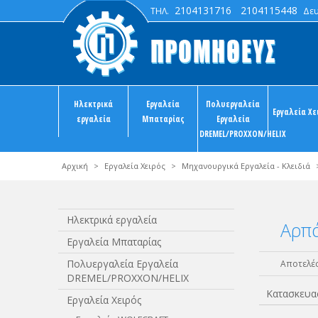
2104131716
2104115448
ΤΗΛ.
Δευτ
Ηλεκτρικά
Εργαλεία
Πολυεργαλεία
Εργαλεία Χε
εργαλεία
Μπαταρίας
Εργαλεία
DREMEL/PROXXON/HELIX
Αρχική
>
Εργαλεία Χειρός
>
Μηχανουργικά Εργαλεία - Κλειδιά
Ηλεκτρικά εργαλεία
Aρπά
Εργαλεία Μπαταρίας
Πολυεργαλεία Εργαλεία
Αποτελέσ
DREMEL/PROXXON/HELIX
Κατασκευα
Εργαλεία Χειρός