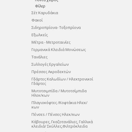
Φίλερ
Σέτ Καρυδάκια
Φακοί
Σιδηροπρίονα- Τοξοπρίονα
Eξωλκείς
Μέτρα - Μετροταινίες
Γερμανικά Κλειδιά Μονώσεως
Τανάλιες
Συλλογές Εργαλείων
Πρέσσες Ακροδεκτών
Γδάρτες Καλωδίων / Ηλεκτρονικοί
Γδάρτες
Μυτοτσιμπίδα / Μυτοτσίμπιδα
Ηλεκ/κων
Πλαγιοκόφτες /Κοφτάκια Ηλεκ/
κων
Πένσεs / Πένσες Ηλεκ/κων
Κάβουρες, Γκαζοτανάλιες, Γαλλικά
κλειδιά/ Σκύλλες,Φιλτρόκλειδα