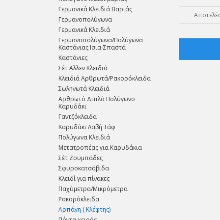
Γερμανικά Κλειδιά Βαριάς
Αποτελέσ
Γερμανοπολύγωνα
Γερμανικά Κλειδιά
Γερμανοπολύγωνα/Πολύγωνα
Καστάνιας Ισια-Σπαστά
Καστάνιες
Σέτ Αλλεν Κλειδιά
Κλειδιά Αρθρωτά/Ρακορόκλειδα
Σωληνωτά Κλειδιά
Αρθρωτό Διπλό Πολύγωνο
Καρυδάκι
Γαντζόκλειδα
Καρυδάκι Λαβή Τάφ
Πολύγωνα Κλειδιά
Μετατροπέας για Καρυδάκια
Σέτ Ζουμπάδες
Σφυροκατσάβιδα
Κλειδί για πίνακες
Παχύμετρα/Μικρόμετρα
Ρακορόκλειδα
Aρπάγη ( Κλέφτης)
Πόντα χειρός