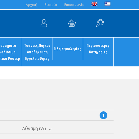
Aρχική
Εταιρία
Επικοινωνία
ξαρτήματα
Τσάντες,Πάγκοι
Περισσότερες
Είδη Κιγκαλερίας
ναλώσιμα
Αποθήκευση
Κατηγορίες
τικά Ρούτερ
Εργαλειοθήκες
1
Δύναμη (W)