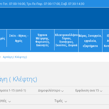
-Τετ. 07:00-16:00, Τρι-Πε-Παρ. 07:00-17:00, Σαβ. 07:30-14:30
Όργανα
Ηλεκτροκολλήσεις,
Σπίτι - Κήπος -
Αέρας, Συνεργείο,
Ε
ιρός
Μέτρησης,
Τόρνοι,
Αγρός
εργαλεία,
Α
Φορτιστές,
Γεννήτριες,
Εκκινητές
Σκούπες, Δομικά
εξαρτήματα
Κοπ
>
Aρπάγη ( Κλέφτης)
γη ( Κλέφτης)
ματα 1-15 (από 1)
Δημοφιλέστερο
Εμφάνιση ανα 15
στές
Τιμές