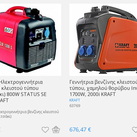
Ηλεκτρογεννήτρια
Γεννήτρια βενζίνης κλειστο
 κλειστού τύπου
τύπου, χαμηλού θορύβου Inv
κι) 800W STATUS SE
1700W, 2000i KRAFT
RAFT
KRAFT
63769
κτρογεννήτρια βενζίνης κλειστού
τσάκι)
€
676,47 €