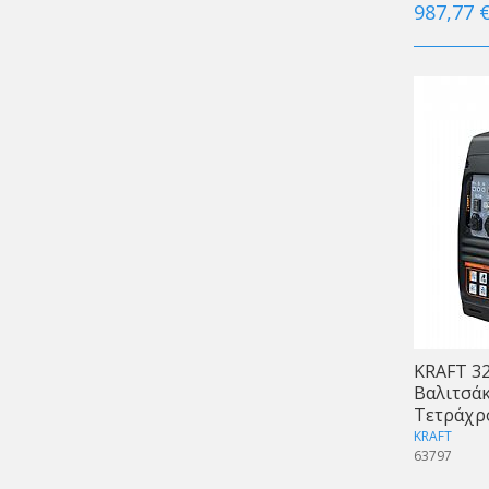
987,77 
KRAFT 32
Βαλιτσάκ
Τετράχρο
KRAFT
63797