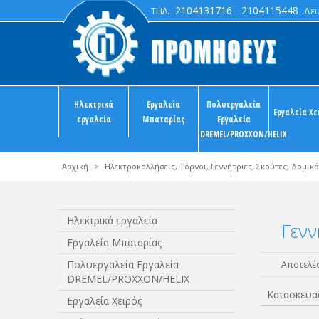
2104131716
2104115448
ΤΗΛ.
Δευτ
Ηλεκτρικά
Εργαλεία
Πολυεργαλεία
Εργαλεία Χε
εργαλεία
Μπαταρίας
Εργαλεία
DREMEL/PROXXON/HELIX
Αρχική
>
Ηλεκτροκολλήσεις, Τόρνοι, Γεννήτριες, Σκούπες, Δομικά
Ηλεκτρικά εργαλεία
Γενν
Εργαλεία Μπαταρίας
Πολυεργαλεία Εργαλεία
Αποτελέσ
DREMEL/PROXXON/HELIX
Κατασκευα
Εργαλεία Χειρός