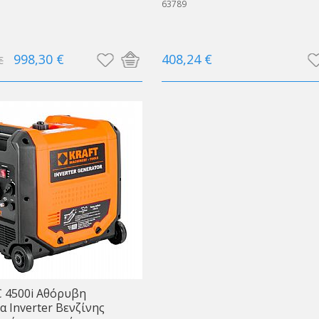
63789
998,30 €
408,24 €
€
 4500i Αθόρυβη
α Inverter Βενζίνης