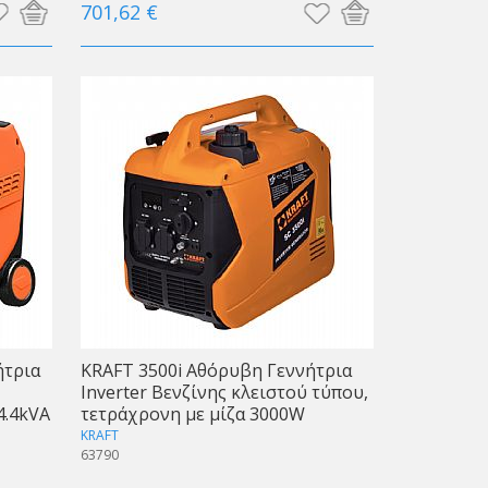
701,62 €
ήτρια
KRAFT 3500i Αθόρυβη Γεννήτρια
Inverter Βενζίνης κλειστού τύπου,
4.4kVA
τετράχρονη με μίζα 3000W
KRAFT
63790