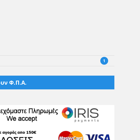
1
υν Φ.Π.Α.