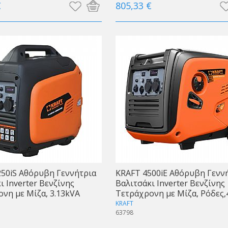
€
805,33 €
50iS Αθόρυβη Γεννήτρια
KRAFT 4500iE Αθόρυβη Γενν
ι Inverter Βενζίνης
Βαλιτσάκι Inverter Βενζίνης
νη με Μίζα, 3.13kVA
Τετράχρονη με Μίζα, Ρόδες,
KRAFT
63798