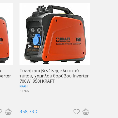
ύ
Γεννήτρια βενζίνης κλειστού
erter
τύπου, χαμηλού θορύβου Inverter
700W, 950i KRAFT
KRAFT
63766
358,73 €