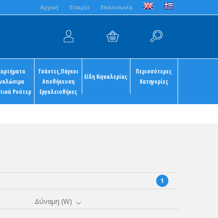
Aρχική
Εταιρία
Επικοινωνία
ξαρτήματα
Τσάντες,Πάγκοι
Περισσότερες
Είδη Κιγκαλερίας
ναλώσιμα
Αποθήκευση
Κατηγορίες
τικά Ρούτερ
Εργαλειοθήκες
υ
1
Δύναμη (W)