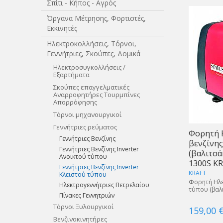
Σπίτι - Κήπος - Αγρός
Όργανα Μέτρησης, Φορτιστές,
Εκκινητές
Ηλεκτροκολλήσεις, Τόρνοι,
Γεννήτριες, Σκούπες, Δομικά
Ηλεκτροσυγκολλήσεις /
Εξαρτήματα
Σκούπες επαγγελματικές
Αναρροφητήρες Τουρμπίνες
Απορρόφησης
Τόρνοι μηχανουργικοί
Γεννήτριες ρεύματος
Φορητή 
Γεννήτριες Βενζίνης
βενζίνης
Γεννήτριες Βενζίνης Inverter
(βαλιτσά
Ανοικτού τύπου
1300S K
Γεννήτριες Βενζίνης Inverter
KRAFT
Κλειστού τύπου
Φορητή Ηλε
Ηλεκτρογεννήτριες Πετρελαίου
τύπου (βαλι
Πίνακες Γεννητριών
Τόρνοι Ξυλουργικοί
159,00 
Βενζινοκινητήρες