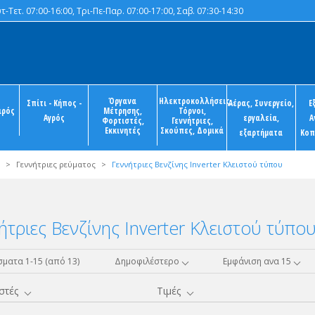
-Τετ. 07:00-16:00, Τρι-Πε-Παρ. 07:00-17:00, Σαβ. 07:30-14:30
Όργανα
Ηλεκτροκολλήσεις,
Σπίτι - Κήπος -
Αέρας, Συνεργείο,
Ε
ιρός
Μέτρησης,
Τόρνοι,
Αγρός
εργαλεία,
Α
Φορτιστές,
Γεννήτριες,
Εκκινητές
Σκούπες, Δομικά
εξαρτήματα
Κοπ
>
Γεννήτριες ρεύματος
>
Γεννήτριες Βενζίνης Inverter Κλειστού τύπου
ήτριες Βενζίνης Inverter Κλειστού τύπο
ματα 1-15 (από 13)
Δημοφιλέστερο
Εμφάνιση ανα 15
στές
Τιμές