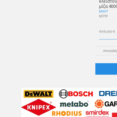
κλειστού
μίζα 40
KRAFT
63791
935,00 €
Αποτελέσ