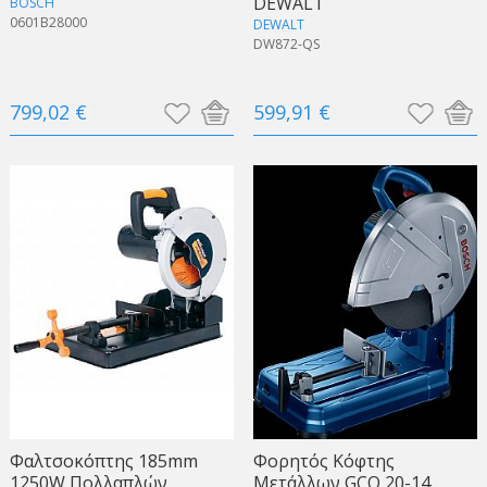
DEWALT
BOSCH
0601B28000
DEWALT
DW872-QS
799,02 €
599,91 €
Φαλτσοκόπτης 185mm
Φορητός Κόφτης
1250W Πολλαπλών
Μετάλλων GCO 20-14