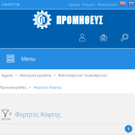
Aρχική
Εταιρία
Επικοινωνία
2104131716
Menu
Αρχική
>
Ηλεκτρικά εργαλεία
>
Φαλτσοπρίονα / Δισκοπρίονα /
Πριονοκορδέλες
>
Φορητός Κόφτης
Φορητός Κόφτης
ΦΙΛΤΡΑ
1