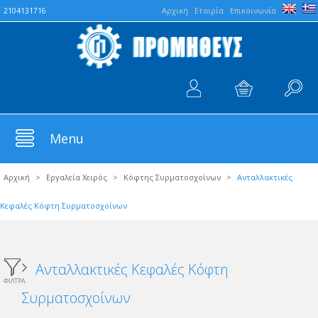
Aρχική
Εταιρία
Επικοινωνία
2104131716
Menu
Αρχική
>
Εργαλεία Χειρός
>
Κόφτης Συρματοσχοίνων
>
Aνταλλακτικές
Κεφαλές Κόφτη Συρματοσχοίνων
Aνταλλακτικές Κεφαλές Κόφτη
ΦΙΛΤΡΑ
Συρματοσχοίνων