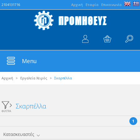
Aρχική
Εταιρία
Επικοινωνία
2104131716
Menu
Αρχική
>
Εργαλεία Χειρός
>
Σκαρπέλλα
Σκαρπέλλα
ΦΙΛΤΡΑ
1
Κατασκευαστές