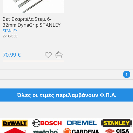
Σετ Σκαρπέλα 5τεμ. 6-
32mm DynaGrip STANLEY
STANLEY
2-16-885
70,99 €
1
Όλες οι τιμές περιλαμβάνουν Φ.Π.Α.