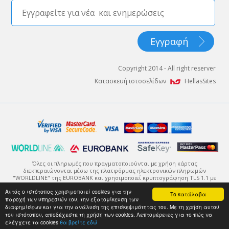
Copyright 2014 - All right reserver
Κατασκευή ιστοσελίδων
HellasSites
Όλες οι πληρωμές που πραγματοποιούνται με χρήση κάρτας
διεκπεραιώνονται μέσω της πλατφόρμας ηλεκτρονικών πληρωμών
"WORLDLINE" της EUROBANK και χρησιμοποιεί κρυπτογράφηση TLS 1.1 με
πρωτόκολλο κρυπτογράφησης 128-bit (Secure Sockets Layer - SSL).
Αυτός ο ιστότοπος χρησιμοποιεί cookies για την
Η κρυπτογράφηση είναι ένας τρόπος κωδικοποίησης της πληροφορίας
Το κατάλαβα
παροχή των υπηρεσιών του, την εξατομίκευση των
μέχρι αυτή να φτάσει στον ορισμένο αποδέκτη της, ο οποίος θα μπορέσει
να την αποκωδικοποιήσει με χρήση του κατάλληλου κλειδιού.
διαφημίσεων και για την ανάλυση της επισκεψιμότητας του. Με τη χρήση αυτού
του ιστότοπου, αποδέχεστε τη χρήση των cookies. Λεπτομέρειες για το πώς να
ελέγχετε τα cookies
θα βρείτε εδώ