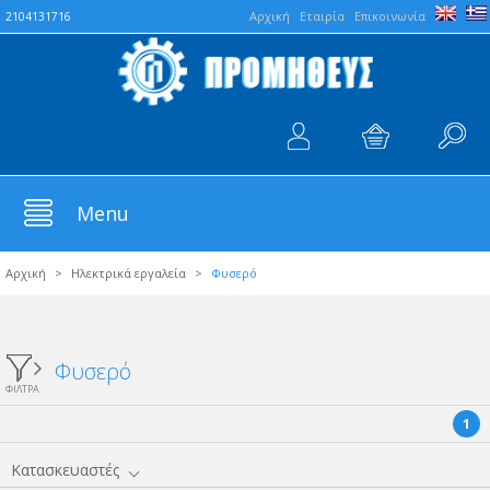
Aρχική
Εταιρία
Επικοινωνία
2104131716
Menu
Αρχική
>
Ηλεκτρικά εργαλεία
>
Φυσερό
Φυσερό
ΦΙΛΤΡΑ
1
Κατασκευαστές