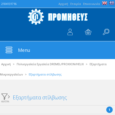
Aρχική
Εταιρία
Επικοινωνία
2104131716
Menu
Αρχική
>
Πολυεργαλεία Εργαλεία DREMEL/PROXXON/HELIX
>
Εξαρτήματα
Μικροεργαλείων
>
Εξαρτήματα στίλβωσης
Εξαρτήματα στίλβωσης
ΦΙΛΤΡΑ
1