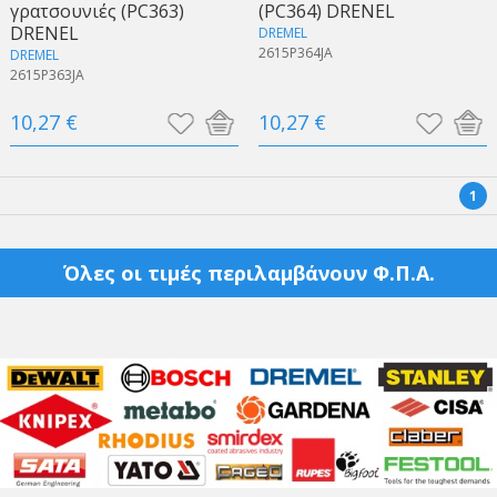
γρατσουνιές (PC363)
(PC364) DRENEL
DRENEL
DREMEL
2615P364JA
DREMEL
2615P363JA
10,27 €
10,27 €
1
Όλες οι τιμές περιλαμβάνουν Φ.Π.Α.