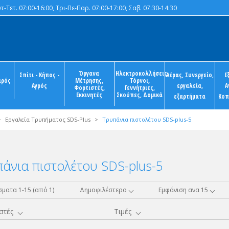
-Τετ. 07:00-16:00, Τρι-Πε-Παρ. 07:00-17:00, Σαβ. 07:30-14:30
Όργανα
Ηλεκτροκολλήσεις,
Σπίτι - Κήπος -
Αέρας, Συνεργείο,
Ε
ιρός
Μέτρησης,
Τόρνοι,
Αγρός
εργαλεία,
Α
Φορτιστές,
Γεννήτριες,
Εκκινητές
Σκούπες, Δομικά
εξαρτήματα
Κοπ
>
Εργαλεία Τρυπήματος SDS-Plus
>
Τρυπάνια πιστολέτου SDS-plus-5
άνια πιστολέτου SDS-plus-5
ματα 1-15 (από 1)
Δημοφιλέστερο
Εμφάνιση ανα 15
στές
Τιμές