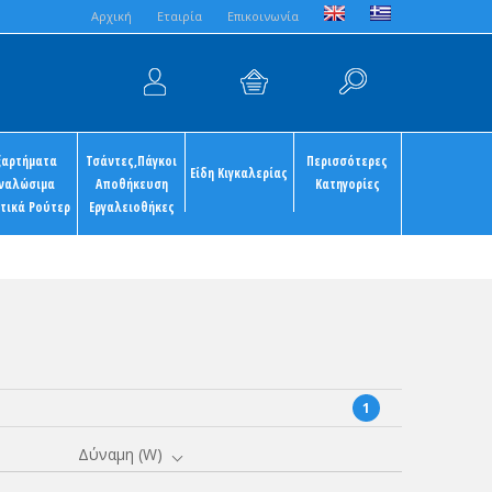
Aρχική
Εταιρία
Επικοινωνία
ξαρτήματα
Τσάντες,Πάγκοι
Περισσότερες
Είδη Κιγκαλερίας
ναλώσιμα
Αποθήκευση
Κατηγορίες
τικά Ρούτερ
Εργαλειοθήκες
1
Δύναμη (W)