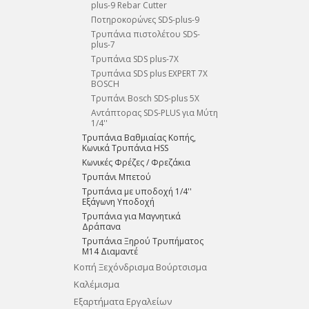
plus-9 Rebar Cutter
Ποτηροκορώνες SDS-plus-9
Τρυπάνια πιστολέτου SDS-
plus-7
Τρυπάνια SDS plus-7X
Τρυπάνια SDS plus EXPERT 7X
BOSCH
Τρυπάνι Bosch SDS-plus 5X
Αντάπτορας SDS-PLUS για Μύτη
1/4''
Τρυπάνια Βαθμιαίας Κοπής,
Κωνικά Τρυπάνια HSS
Κωνικές Φρέζες / Φρεζάκια
Τρυπάνι Μπετού
Τρυπάνια με υποδοχή 1/4''
Εξάγωνη Υποδοχή
Τρυπάνια για Μαγνητικά
Δράπανα
Tρυπάνια Ξηρού Τρυπήματος
M14 Διαμαντέ
Κοπή Ξεχόνδρισμα Βούρτσισμα
Καλέμισμα
Εξαρτήματα Εργαλείων