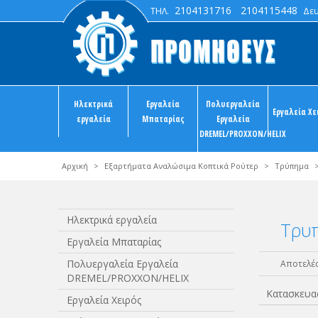
2104131716
2104115448
ΤΗΛ.
Δευτ
Ηλεκτρικά
Εργαλεία
Πολυεργαλεία
Εργαλεία Χε
εργαλεία
Μπαταρίας
Εργαλεία
DREMEL/PROXXON/HELIX
Αρχική
>
Εξαρτήματα Αναλώσιμα Κοπτικά Ρούτερ
>
Τρύπημα
Ηλεκτρικά εργαλεία
Τρυπ
Εργαλεία Μπαταρίας
Πολυεργαλεία Εργαλεία
Αποτελέσ
DREMEL/PROXXON/HELIX
Κατασκευα
Εργαλεία Χειρός