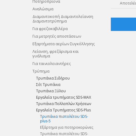
Ποτηροπρίονα
Αποτελέσ
Αναλώσιμα
Διαμαντοκοπή Διαμαντολείανση
Διαμαντοτρύπημα
Για φρεζοκαβιλέρα
Για μετρητές αποστάσεων
Εξαρτήματα αερίων Συγκόλλησης
Λείανση, φρεζάρισμα και
γυάλισμα
Για ταινιολειαντήρες
Τρύπημα
Τρυπάνια Σιδήρου
Σέτ Τρυπάνια
Tρυπάνια Ξύλου
Εργαλεία τρυπήματος SDS-MAX
Τρυπάνια Πολλαπλών Χρήσεων
Εργαλεία Τρυπήματος SDS-Plus
Τρυπάνια πιστολέτου SDS-
plus-5
Εξάρτημα για ποτηροκορώνες
Τρυπάνια πιστολέτου SDS-