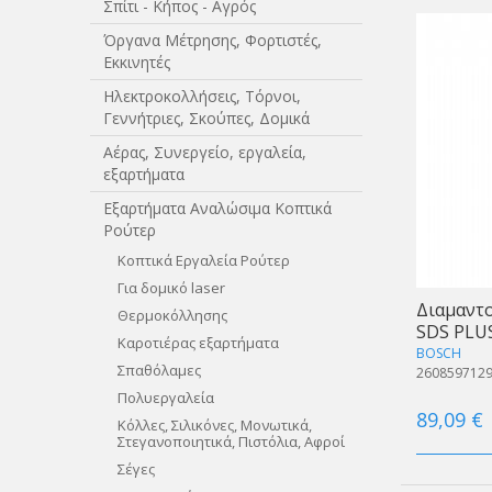
Σπίτι - Κήπος - Αγρός
Όργανα Μέτρησης, Φορτιστές,
Εκκινητές
Ηλεκτροκολλήσεις, Τόρνοι,
Γεννήτριες, Σκούπες, Δομικά
Αέρας, Συνεργείο, εργαλεία,
εξαρτήματα
Εξαρτήματα Αναλώσιμα Κοπτικά
Ρούτερ
Κοπτικά Εργαλεία Ρούτερ
Για δομικό laser
Διαμαντ
Θερμοκόλλησης
SDS PLU
Καροτιέρας εξαρτήματα
BOSCH
Σπαθόλαμες
260859712
Πολυεργαλεία
89,09 €
Κόλλες, Σιλικόνες, Μονωτικά,
Στεγανοποιητικά, Πιστόλια, Αφροί
Σέγες