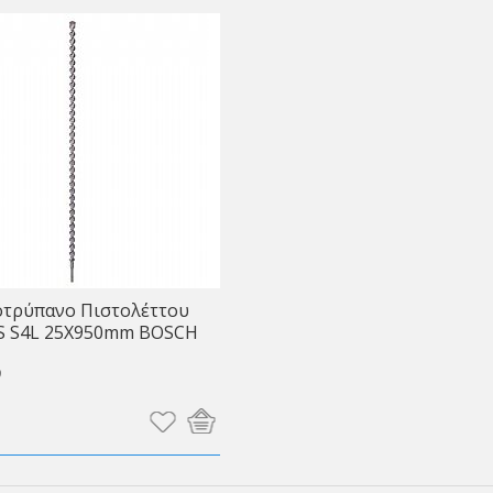
οτρύπανο Πιστολέττου
S S4L 25X950mm BOSCH
9