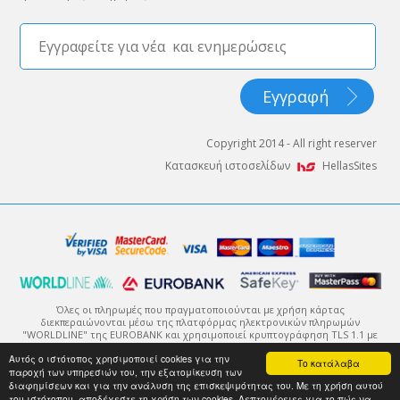
Copyright 2014 - All right reserver
Κατασκευή ιστοσελίδων
HellasSites
Όλες οι πληρωμές που πραγματοποιούνται με χρήση κάρτας
διεκπεραιώνονται μέσω της πλατφόρμας ηλεκτρονικών πληρωμών
"WORLDLINE" της EUROBANK και χρησιμοποιεί κρυπτογράφηση TLS 1.1 με
πρωτόκολλο κρυπτογράφησης 128-bit (Secure Sockets Layer - SSL).
Αυτός ο ιστότοπος χρησιμοποιεί cookies για την
Η κρυπτογράφηση είναι ένας τρόπος κωδικοποίησης της πληροφορίας
Το κατάλαβα
παροχή των υπηρεσιών του, την εξατομίκευση των
μέχρι αυτή να φτάσει στον ορισμένο αποδέκτη της, ο οποίος θα μπορέσει
να την αποκωδικοποιήσει με χρήση του κατάλληλου κλειδιού.
διαφημίσεων και για την ανάλυση της επισκεψιμότητας του. Με τη χρήση αυτού
του ιστότοπου, αποδέχεστε τη χρήση των cookies. Λεπτομέρειες για το πώς να