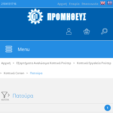
Aρχική
Εταιρία
Επικοινωνία
2104131716
Menu
Αρχική
>
Εξαρτήματα Αναλώσιμα Κοπτικά Ρούτερ
>
Κοπτικά Εργαλεία Ρούτερ
>
Κοπτικά Corian
>
Πατούρα
Πατούρα
ΦΙΛΤΡΑ
1