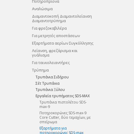
Ποτηροπρίονα
Αναλώσιμα
Διαμαντοκοπή Διαμαντολείανση
Διαμαντοτρύπημα
Για φρεζοκαβιλέρα
Για μετρητές αποστάσεων
Εξαρτήματα αερίων Συγκόλλησης
Λείανση, φρεζάρισμα και
γυάλισμα
Για ταινιολειαντήρες
Τρύπημα
Τρυπάνια Σιδήρου
Σέτ Τρυπάνια
Tρυπάνια Ξύλου
Εργαλεία τρυπήματος SDS-MAX
Τρυπάνια πιστολέτου SDS-
max-9
Ποτηροκορώνες SDS-max-9
Core Cutter, δύο τεμαχίων, με
σπείρωμα
Εξαρτήματα για
ποτηροκορώνες SDS-max