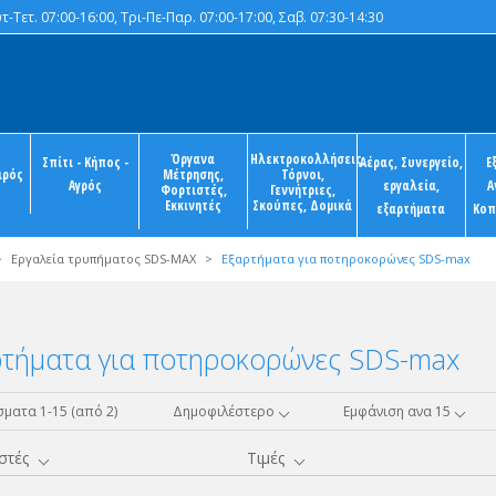
-Τετ. 07:00-16:00, Τρι-Πε-Παρ. 07:00-17:00, Σαβ. 07:30-14:30
Όργανα
Ηλεκτροκολλήσεις,
Σπίτι - Κήπος -
Αέρας, Συνεργείο,
Ε
ιρός
Μέτρησης,
Τόρνοι,
Αγρός
εργαλεία,
Α
Φορτιστές,
Γεννήτριες,
Εκκινητές
Σκούπες, Δομικά
εξαρτήματα
Κοπ
>
Εργαλεία τρυπήματος SDS-MAX
>
Εξαρτήματα για ποτηροκορώνες SDS-max
τήματα για ποτηροκορώνες SDS-max
ματα 1-15 (από 2)
Δημοφιλέστερο
Εμφάνιση ανα 15
στές
Τιμές