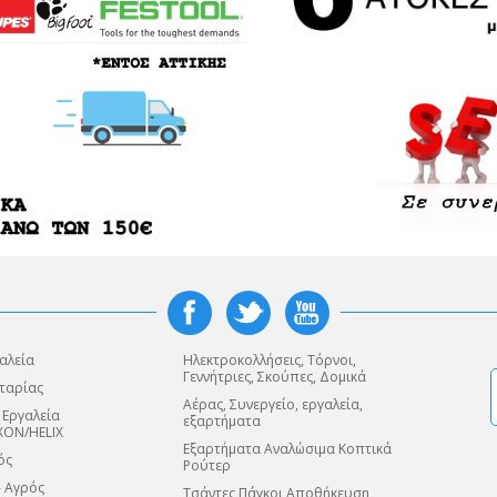
αλεία
Ηλεκτροκολλήσεις, Τόρνοι,
Γεννήτριες, Σκούπες, Δομικά
ταρίας
Αέρας, Συνεργείο, εργαλεία,
 Εργαλεία
εξαρτήματα
XON/HELIX
Εξαρτήματα Αναλώσιμα Κοπτικά
ός
Ρούτερ
- Αγρός
Τσάντες,Πάγκοι Αποθήκευση