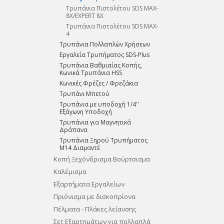
Τρυπάνια Πιστολέτου SDS MAX-
8X/EXPERT 8X
Τρυπάνια Πιστολέτου SDS MAX-
4
Τρυπάνια Πολλαπλών Χρήσεων
Εργαλεία Τρυπήματος SDS-Plus
Τρυπάνια Βαθμιαίας Κοπής,
Κωνικά Τρυπάνια HSS
Κωνικές Φρέζες / Φρεζάκια
Τρυπάνι Μπετού
Τρυπάνια με υποδοχή 1/4''
Εξάγωνη Υποδοχή
Τρυπάνια για Μαγνητικά
Δράπανα
Tρυπάνια Ξηρού Τρυπήματος
M14 Διαμαντέ
Κοπή Ξεχόνδρισμα Βούρτσισμα
Καλέμισμα
Εξαρτήματα Εργαλείων
Πριόνισμα με δισκοπρίονα
Πέλματα - Πλάκες λείανσης
Σετ Εξαρτημάτων για πολλαπλά