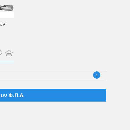
ων
1
υν Φ.Π.Α.