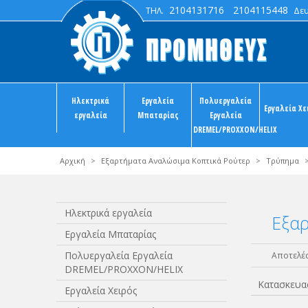
2104131716
2104115448
ΤΗΛ.
Δευτ
Ηλεκτρικά
Εργαλεία
Πολυεργαλεία
Εργαλεία Χε
εργαλεία
Μπαταρίας
Εργαλεία
DREMEL/PROXXON/HELIX
Αρχική
>
Εξαρτήματα Αναλώσιμα Κοπτικά Ρούτερ
>
Τρύπημα
Ηλεκτρικά εργαλεία
Εξαρ
Εργαλεία Μπαταρίας
Πολυεργαλεία Εργαλεία
Αποτελέσ
DREMEL/PROXXON/HELIX
Κατασκευα
Εργαλεία Χειρός