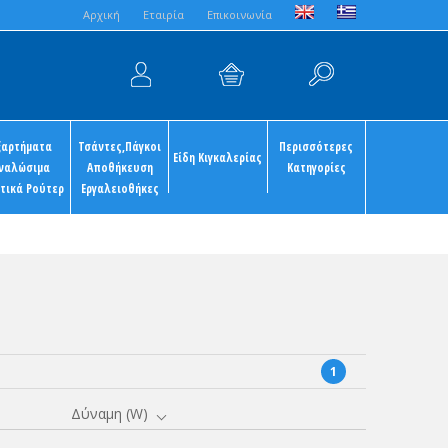
Aρχική
Εταιρία
Επικοινωνία
ξαρτήματα
Τσάντες,Πάγκοι
Περισσότερες
Είδη Κιγκαλερίας
ναλώσιμα
Αποθήκευση
Κατηγορίες
τικά Ρούτερ
Εργαλειοθήκες
1
Δύναμη (W)