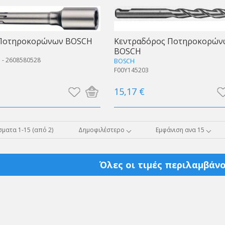
Ποτηροκορώνων BOSCH
Κεντραδόρος Ποτηροκορών
BOSCH
 - 2608580528
BOSCH
F00Y145203
15,17 €
ματα 1-15 (από 2)
Δημοφιλέστερο
Εμφάνιση ανα 15
Όλες οι τιμές περιλαμβάνο