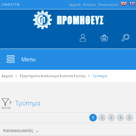
Aρχική
Εταιρία
Επικοινωνία
2104131716
Menu
Αρχική
>
Εξαρτήματα Αναλώσιμα Κοπτικά Ρούτερ
>
Τρύπημα
Τρύπημα
ΦΙΛΤΡΑ
1
2
3
4
5
Κατασκευαστές