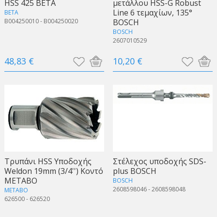
HSS 425 BETA
μετάλλου HSS-G Robust
Line 6 τεμαχίων, 135°
BETA
B004250010 - B004250020
BOSCH
BOSCH
2607010529
48,83 €
10,20 €
Τρυπάνι HSS Υποδοχής
Στέλεχος υποδοχής SDS-
Weldon 19mm (3/4'') Κοντό
plus BOSCH
METABO
BOSCH
2608598046 - 2608598048
METABO
626500 - 626520