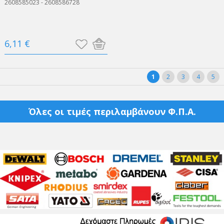
2608585023 - 2608586728
6,11 €
1
2
3
4
5
Όλες οι τιμές περιλαμβάνουν Φ.Π.Α.