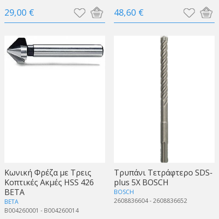
29,00 €
48,60 €
Κωνική Φρέζα με Τρεις
Τρυπάνι Τετράφτερο SDS-
Κοπτικές Ακμές HSS 426
plus 5X BOSCH
BETA
BOSCH
2608836604 - 2608836652
BETA
B004260001 - B004260014