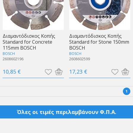
Διαμαντόδισκος Κοπής
Διαμαντόδισκος Κοπής
Standard for Concrete
Standard for Stone 150mm
115mm BOSCH
BOSCH
BOSCH
BOSCH
2608602196
2608602599
10,85 €
17,23 €
1
Όλες οι τιμές περιλαμβάνουν Φ.Π.Α.