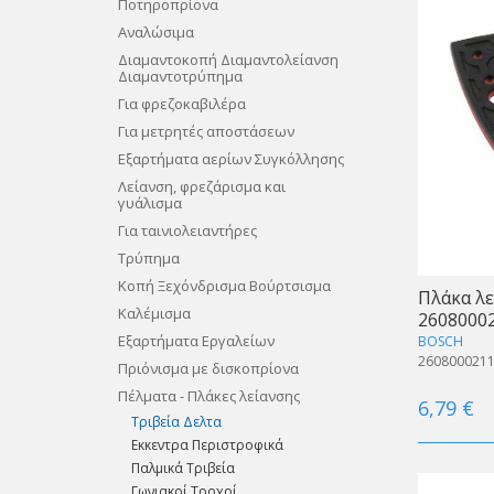
Ποτηροπρίονα
Αναλώσιμα
Διαμαντοκοπή Διαμαντολείανση
Διαμαντοτρύπημα
Για φρεζοκαβιλέρα
Για μετρητές αποστάσεων
Εξαρτήματα αερίων Συγκόλλησης
Λείανση, φρεζάρισμα και
γυάλισμα
Για ταινιολειαντήρες
Τρύπημα
Κοπή Ξεχόνδρισμα Βούρτσισμα
Πλάκα λε
Καλέμισμα
2608000
Εξαρτήματα Εργαλείων
BOSCH
260800021
Πριόνισμα με δισκοπρίονα
Πέλματα - Πλάκες λείανσης
6,79 €
Τριβεία Δελτα
Εκκεντρα Περιστροφικά
Παλμικά Τριβεία
Γωνιακοί Τροχοί