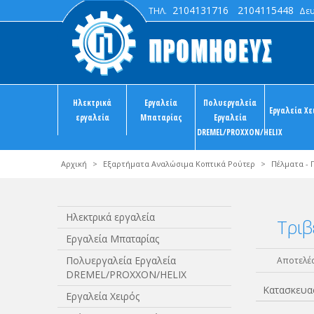
2104131716
2104115448
ΤΗΛ.
Δευτ
Ηλεκτρικά
Εργαλεία
Πολυεργαλεία
Εργαλεία Χε
εργαλεία
Μπαταρίας
Εργαλεία
DREMEL/PROXXON/HELIX
Αρχική
>
Εξαρτήματα Αναλώσιμα Κοπτικά Ρούτερ
>
Πέλματα - 
Ηλεκτρικά εργαλεία
Τριβ
Εργαλεία Μπαταρίας
Πολυεργαλεία Εργαλεία
Αποτελέσ
DREMEL/PROXXON/HELIX
Κατασκευα
Εργαλεία Χειρός