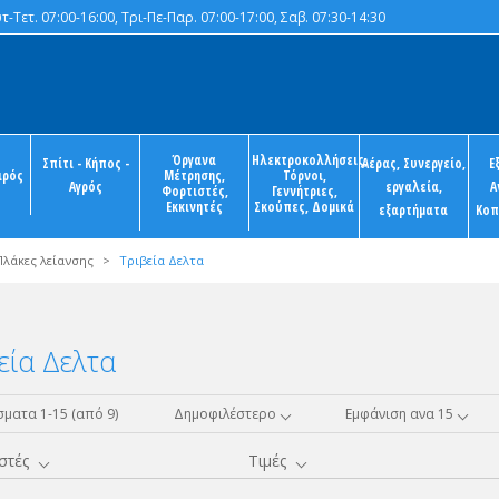
-Τετ. 07:00-16:00, Τρι-Πε-Παρ. 07:00-17:00, Σαβ. 07:30-14:30
Όργανα
Ηλεκτροκολλήσεις,
Σπίτι - Κήπος -
Αέρας, Συνεργείο,
Ε
ιρός
Μέτρησης,
Τόρνοι,
Αγρός
εργαλεία,
Α
Φορτιστές,
Γεννήτριες,
Εκκινητές
Σκούπες, Δομικά
εξαρτήματα
Κοπ
Πλάκες λείανσης
>
Τριβεία Δελτα
εία Δελτα
ματα 1-15 (από 9)
Δημοφιλέστερο
Εμφάνιση ανα 15
στές
Τιμές