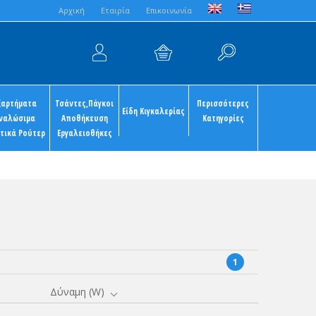
Aρχική
Εταιρία
Επικοινωνία
ξαρτήματα
Τσάντες,Πάγκοι
Περισσότερες
Είδη Κιγκαλερίας
ναλώσιμα
Αποθήκευση
Κατηγορίες
τικά Ρούτερ
Εργαλειοθήκες
1
Δύναμη (W)