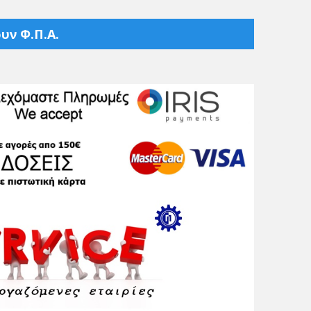
υν Φ.Π.Α.