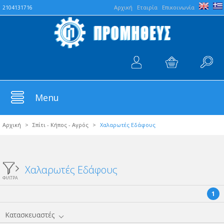
Aρχική
Εταιρία
Επικοινωνία
2104131716
Menu
Αρχική
>
Σπίτι - Κήπος - Αγρός
>
Χαλαρωτές Εδάφους
Χαλαρωτές Εδάφους
ΦΙΛΤΡΑ
1
Κατασκευαστές