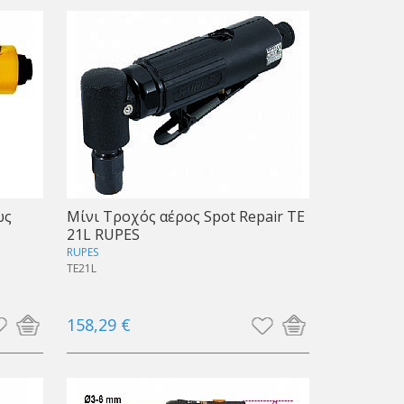
ως
Μίνι Τροχός αέρος Spot Repair TE
21L RUPES
RUPES
TE21L
158,29 €