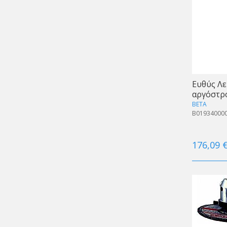
Ευθύς Λε
αργόστρ
BETA
B01934000
176,09 