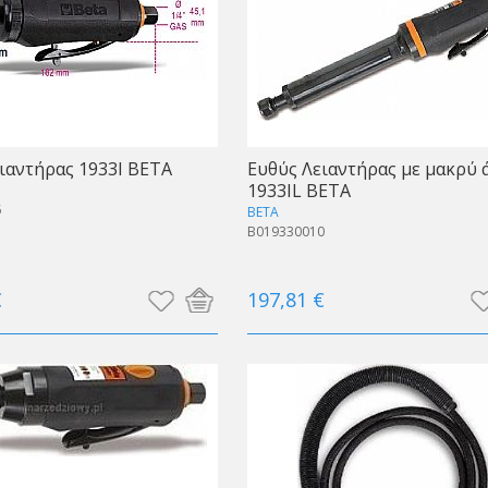
ιαντήρας 1933I BETA
Ευθύς Λειαντήρας με μακρύ 
1933IL BETA
5
BETA
B019330010
€
197,81 €