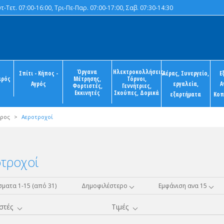
-Τετ. 07:00-16:00, Τρι-Πε-Παρ. 07:00-17:00, Σαβ. 07:30-14:30
Όργανα
Ηλεκτροκολλήσεις,
Σπίτι - Κήπος -
Αέρας, Συνεργείο,
Ε
ιρός
Μέτρησης,
Τόρνοι,
Αγρός
εργαλεία,
Α
Φορτιστές,
Γεννήτριες,
Εκκινητές
Σκούπες, Δομικά
εξαρτήματα
Κοπ
έρος
>
Αεροτροχοί
τροχοί
ματα 1-15 (από 31)
Δημοφιλέστερο
Εμφάνιση ανα 15
στές
Τιμές