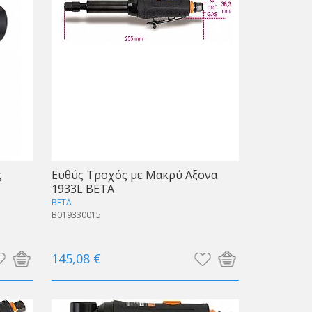
ς
Ευθύς Τροχός με Μακρύ Αξονα
1933L BETA
BETA
B019330015
145,08 €