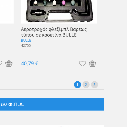
Αεροτροχός φλεξίμπλ Βαρέως
τύπου σε κασετίνα BULLE
BULLE
42755
40,79 €
1
2
3
υν Φ.Π.Α.