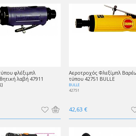
τύπου φλέξιμπλ
Αεροτροχός Φλεξίμπλ Βαρέ
θητική λαβή 47911
τύπου 42751 BULLE
I
BULLE
42751
42,63 €