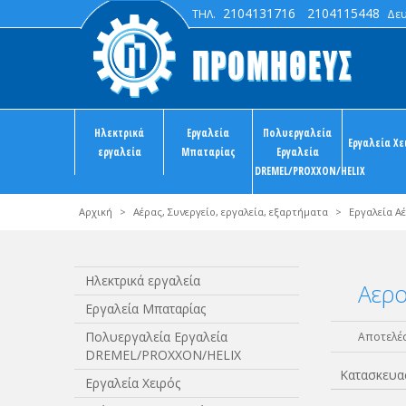
2104131716
2104115448
ΤΗΛ.
Δευτ
Ηλεκτρικά
Εργαλεία
Πολυεργαλεία
Εργαλεία Χε
εργαλεία
Μπαταρίας
Εργαλεία
DREMEL/PROXXON/HELIX
Αρχική
>
Αέρας, Συνεργείο, εργαλεία, εξαρτήματα
>
Εργαλεία Α
Ηλεκτρικά εργαλεία
Αερο
Εργαλεία Μπαταρίας
Πολυεργαλεία Εργαλεία
Αποτελέσ
DREMEL/PROXXON/HELIX
Κατασκευα
Εργαλεία Χειρός