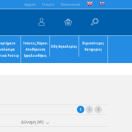
Aρχική
Εταιρία
Επικοινωνία
ξαρτήματα
Τσάντες,Πάγκοι
Περισσότερες
Είδη Κιγκαλερίας
ναλώσιμα
Αποθήκευση
Κατηγορίες
τικά Ρούτερ
Εργαλειοθήκες
1
2
3
Δύναμη (W)