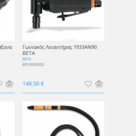
άξονα
Γωνιακός Λειαντήρας 1933AN90
BETA
BETA
B019330020
149,50 €