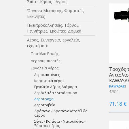
Σπίτι - Κήπος - Αγρός
Όργανα Μέτρησης, Φορτιστές,
Εκκινητές
Ηλεκτροκολλήσεις, Τόρνοι,
Γεννήτριες, Σκούπες, Δομικά
Αέρας, Συνεργείο, εργαλεία,
εξαρτήματα
Πιστόλια Βαφής
Αεροσυμπιεστές
Εργαλεία Αέρος
Τροχός 
Αντιολισ
Αεροκαστάνιες
KAWASAK
Καρφωτικά αέρος
KAWASAKI
Εργαλεία Αέρος Διάφορα
47911
Αερόκλειδα / Αερόσφυρα
Αεροτροχοί
71,18 €
Αεροτριβεία
Δράπανα / Δραπανοκατσάβιδα
αέρος
Σέγες - Κοπίδια - Ματσακόνια -
Ξύστρες αέρος