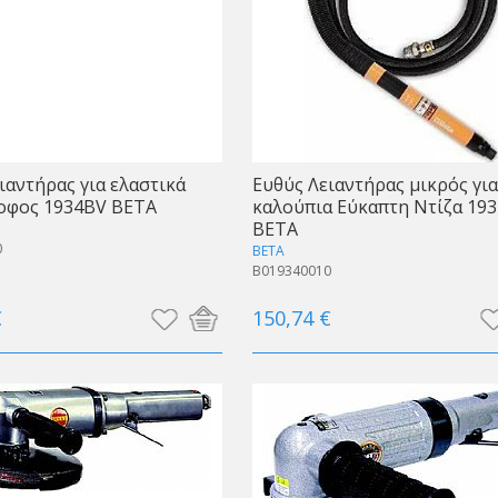
ιαντήρας για ελαστικά
Ευθύς Λειαντήρας μικρός για
οφος 1934BV BETA
καλούπια Εύκαπτη Ντίζα 19
BETA
0
BETA
B019340010
€
150,74 €