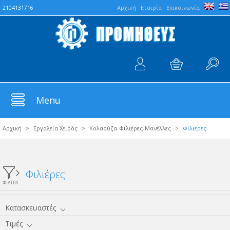
Aρχική
Εταιρία
Επικοινωνία
2104131716
Menu
Αρχική
>
Εργαλεία Χειρός
>
Κολαούζα-Φιλιέρες-Μανέλλες
>
Φιλιέρες
Φιλιέρες
ΦΙΛΤΡΑ
Κατασκευαστές
Τιμές