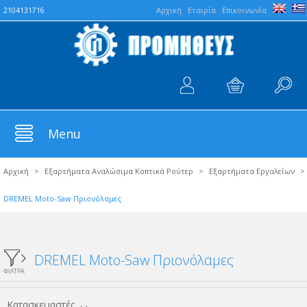
Aρχική
Εταιρία
Επικοινωνία
2104131716
Menu
Αρχική
>
Εξαρτήματα Αναλώσιμα Κοπτικά Ρούτερ
>
Εξαρτήματα Εργαλείων
>
DREMEL Moto-Saw Πριονόλαμες
DREMEL Moto-Saw Πριονόλαμες
ΦΙΛΤΡΑ
Κατασκευαστές