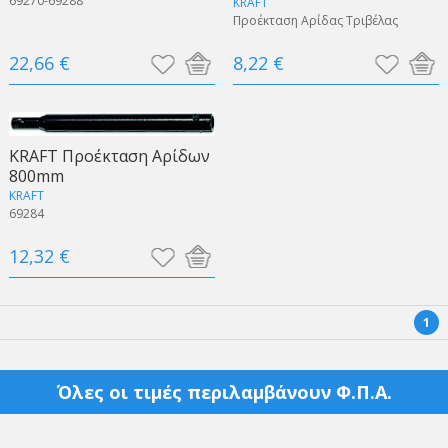
69270-69288
KRAFT
Προέκταση Αρίδας Τριβέλας
22,66 €
8,22 €
KRAFT Προέκταση Αρίδων
800mm
KRAFT
69284
12,32 €
1
Όλες οι τιμές περιλαμβάνουν Φ.Π.Α.