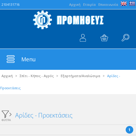
Aρχική
Εταιρία
Επικοινωνία
2104131716
Menu
Αρχική
>
Σπίτι - Κήπος - Αγρός
>
Εξαρτήματα/Αναλώσιμα
>
Αρίδες -
Προεκτάσεις
Αρίδες - Προεκτάσεις
ΦΙΛΤΡΑ
1