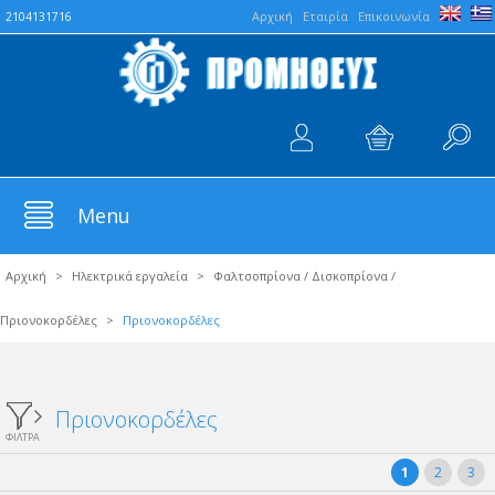
Aρχική
Εταιρία
Επικοινωνία
2104131716
Menu
Αρχική
>
Ηλεκτρικά εργαλεία
>
Φαλτσοπρίονα / Δισκοπρίονα /
Πριονοκορδέλες
>
Πριονοκορδέλες
Πριονοκορδέλες
ΦΙΛΤΡΑ
1
2
3