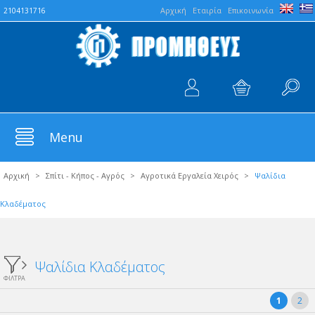
Aρχική
Εταιρία
Επικοινωνία
2104131716
Menu
Αρχική
>
Σπίτι - Κήπος - Αγρός
>
Αγροτικά Εργαλεία Χειρός
>
Ψαλίδια
Κλαδέματος
Ψαλίδια Κλαδέματος
ΦΙΛΤΡΑ
1
2