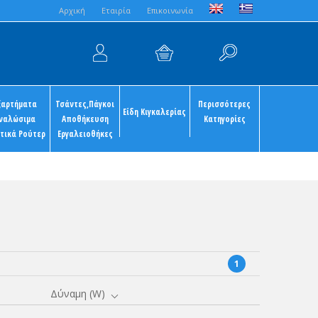
Aρχική
Εταιρία
Επικοινωνία
ξαρτήματα
Τσάντες,Πάγκοι
Περισσότερες
Είδη Κιγκαλερίας
ναλώσιμα
Αποθήκευση
Κατηγορίες
τικά Ρούτερ
Εργαλειοθήκες
1
Δύναμη (W)