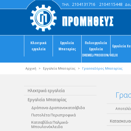
2104131716
2104115448
ΤΗΛ.
Δευτ
Ηλεκτρικά
Εργαλεία
Πολυεργαλεία
Εργαλεία Χε
εργαλεία
Μπαταρίας
Εργαλεία
DREMEL/PROXXON/HELIX
Αρχική
>
Εργαλεία Μπαταρίας
>
Γρασσαδόρος Μπαταρίας
Ηλεκτρικά εργαλεία
Γρα
Εργαλεία Μπαταρίας
Δράπανα-Δραπανοκατσάβιδα
Αποτελέσ
Πιστολέτα Περιστροφικά
Κατασκευα
Κατσαβίδια Παλμικά-
Μπουλονόκλειδα