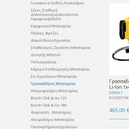
Γωνιακοί κι Ευθείς Λειαντήρες
Σέγες, Σταθερά
Δισκοπρίονα,Δισκοπριόνα,
Λαμαρινοψάλιδα
Καρφωτικά Μπαταρίας
Πλάνες, Φρέζες
Φακοί/Φώτα Εργασίας
Σπαθόσεγες, Σεγάτσες Μπαταρίας
Δονητής Μπετού
Πολυεργαλεία
Κάμερα Επιθεώρησης Μπαταρίας
Σετ Εργαλείων Μπαταρίας
Γρασσαδ
Γρασσαδόρος Μπαταρίας
Li-Ion 1
Αποροφητήρες Μπαταρίας
DEWALT
Bosch Click & Go 12V
DCGG571M
Bosch Click & Go 18V
465,00 
Φορτιστές - Μπαταρίες
Αλοιφαδόροι Μπαταρίας
Προσαρτήματα Εργαλείων