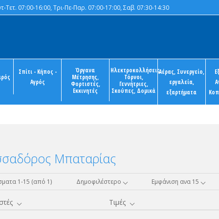
-Τετ. 07:00-16:00, Τρι-Πε-Παρ. 07:00-17:00, Σαβ. 07:30-14:30
Όργανα
Ηλεκτροκολλήσεις,
Σπίτι - Κήπος -
Αέρας, Συνεργείο,
Ε
ιρός
Μέτρησης,
Τόρνοι,
Αγρός
εργαλεία,
Α
Φορτιστές,
Γεννήτριες,
Εκκινητές
Σκούπες, Δομικά
εξαρτήματα
Κοπ
σσαδόρος Μπαταρίας
ματα 1-15 (από 1)
Δημοφιλέστερο
Εμφάνιση ανα 15
στές
Τιμές