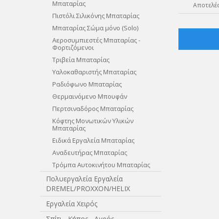
Μπαταρίας
Αποτελέσ
Πιστόλι Σιλικόνης Μπαταρίας
Μπαταρίας Σώμα μόνο (Solo)
Αεροσυμπιεστές Μπαταρίας -
Φορτιζόμενοι
Τριβεία Μπαταρίας
Yαλοκαθαριστής Μπαταρίας
Ραδιόφωνο Μπαταρίας
Θερμαινόμενο Μπουφάν
Περτσιναδόρος Μπαταρίας
Κόφτης Μονωτικών Υλικών
Μπαταρίας
Ειδικά Εργαλεία Μπαταρίας
Aναδευτήρας Μπαταρίας
Τρόμπα Αυτοκινήτου Μπαταρίας
Πολυεργαλεία Εργαλεία
DREMEL/PROXXON/HELIX
Εργαλεία Χειρός
Σπίτι - Κήπος - Αγρός