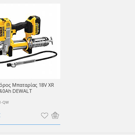
όρος Μπαταρίας 18V XR
x4.0Ah DEWALT
1-QW
€