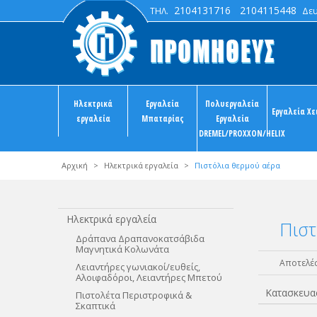
2104131716
2104115448
ΤΗΛ.
Δευτ
Ηλεκτρικά
Εργαλεία
Πολυεργαλεία
Εργαλεία Χε
εργαλεία
Μπαταρίας
Εργαλεία
DREMEL/PROXXON/HELIX
Αρχική
>
Ηλεκτρικά εργαλεία
>
Πιστόλια θερμού αέρα
Ηλεκτρικά εργαλεία
Πιστ
Δράπανα Δραπανοκατσάβιδα
Μαγνητικά Κολωνάτα
Αποτελέσ
Λειαντήρες γωνιακοί/ευθείς,
Αλοιφαδόροι, Λειαντήρες Μπετού
Κατασκευα
Πιστολέτα Περιστροφικά &
Σκαπτικά