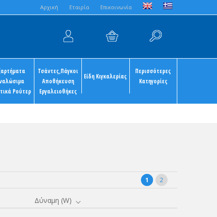
Aρχική
Εταιρία
Επικοινωνία
ξαρτήματα
Τσάντες,Πάγκοι
Περισσότερες
Είδη Κιγκαλερίας
ναλώσιμα
Αποθήκευση
Κατηγορίες
τικά Ρούτερ
Εργαλειοθήκες
1
2
Δύναμη (W)