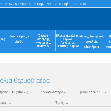
-Τετ. 07:00-16:00, Τρι-Πε-Παρ. 07:00-17:00, Σαβ. 07:30-14:30
Όργανα
Ηλεκτροκολλήσεις,
Σπίτι - Κήπος -
Αέρας, Συνεργείο,
Ε
ιρός
Μέτρησης,
Τόρνοι,
Αγρός
εργαλεία,
Α
Φορτιστές,
Γεννήτριες,
Εκκινητές
Σκούπες, Δομικά
εξαρτήματα
Κοπ
όλια θερμού αέρα
ματα 1-15 (από 20)
Δημοφιλέστερο
Εμφάνιση ανα 15
στές
Τιμές