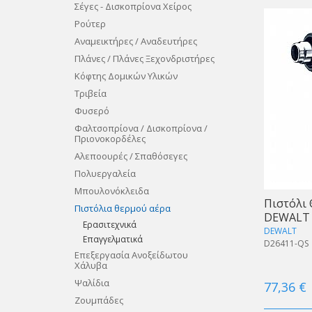
Σέγες - Δισκοπρίονα Χείρος
Ρούτερ
Αναμεικτήρες / Αναδευτήρες
Πλάνες / Πλάνες Ξεχονδριστήρες
Κόφτης Δομικών Υλικών
Τριβεία
Φυσερό
Φαλτσοπρίονα / Δισκοπρίονα /
Πριονοκορδέλες
Αλεποουρές / Σπαθόσεγες
Πολυεργαλεία
Μπουλονόκλειδα
Πιστόλι
Πιστόλια θερμού αέρα
DEWALT
Ερασιτεχνικά
DEWALT
Επαγγελματικά
D26411-QS
Επεξεργασία Ανοξείδωτου
Χάλυβα
Ψαλίδια
77,36 €
Ζουμπάδες