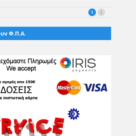
1
2
υν Φ.Π.Α.