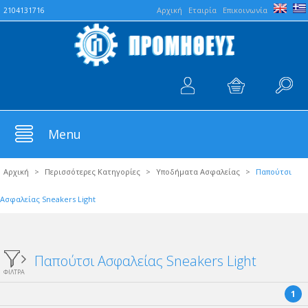
Aρχική
Εταιρία
Επικοινωνία
2104131716
Menu
Αρχική
>
Περισσότερες Κατηγορίες
>
Υποδήματα Ασφαλείας
>
Παπούτσι
Ασφαλείας Sneakers Light
Παπούτσι Ασφαλείας Sneakers Light
ΦΙΛΤΡΑ
1