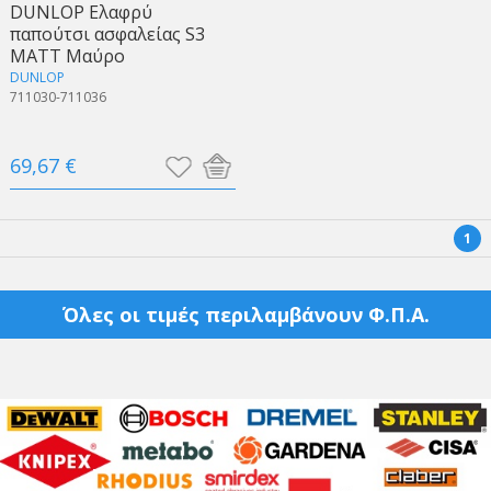
DUNLOP Ελαφρύ
παπούτσι ασφαλείας S3
ΜΑΤΤ Μαύρο
DUNLOP
711030-711036
69,67 €
1
Όλες οι τιμές περιλαμβάνουν Φ.Π.Α.