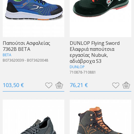
Παπούτσι Ασφαλείας
DUNLOP Flying Sword
7362B BETA
Ελαφριά παπούτσια
εργασίας Nubuk,
BETA
B073620039 - B073620048
αδιάβροχα S3
DUNLOP
710878-710881
103,50 €
76,21 €