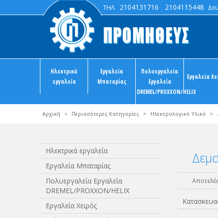
2104131716
2104115448
ΤΗΛ.
Δευτ
Ηλεκτρικά
Εργαλεία
Πολυεργαλεία
Εργαλεία Χε
εργαλεία
Μπαταρίας
Εργαλεία
DREMEL/PROXXON/HELIX
Αρχική
>
Περισσότερες Κατηγορίες
>
Ηλεκτρολογικό Υλικό
>
Ηλεκτρικά εργαλεία
Δεμα
Εργαλεία Μπαταρίας
Πολυεργαλεία Εργαλεία
Αποτελέσ
DREMEL/PROXXON/HELIX
Κατασκευα
Εργαλεία Χειρός