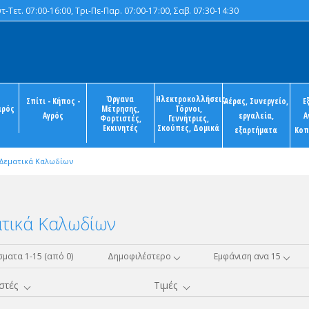
-Τετ. 07:00-16:00, Τρι-Πε-Παρ. 07:00-17:00, Σαβ. 07:30-14:30
Όργανα
Ηλεκτροκολλήσεις,
Σπίτι - Κήπος -
Αέρας, Συνεργείο,
Ε
ιρός
Μέτρησης,
Τόρνοι,
Αγρός
εργαλεία,
Α
Φορτιστές,
Γεννήτριες,
Εκκινητές
Σκούπες, Δομικά
εξαρτήματα
Κοπ
Δεματικά Καλωδίων
τικά Καλωδίων
ματα 1-15 (από 0)
Δημοφιλέστερο
Εμφάνιση ανα 15
στές
Τιμές