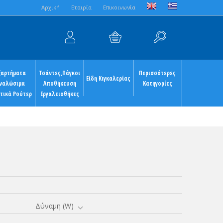
Aρχική
Εταιρία
Επικοινωνία
ξαρτήματα
Τσάντες,Πάγκοι
Περισσότερες
Είδη Κιγκαλερίας
ναλώσιμα
Αποθήκευση
Κατηγορίες
τικά Ρούτερ
Εργαλειοθήκες
Δύναμη (W)