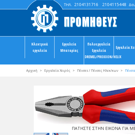
2104131716
2104115448
ΤΗΛ.
Δευτ
Ηλεκτρικά
Εργαλεία
Πολυεργαλεία
Εργαλεία Χε
εργαλεία
Μπαταρίας
Εργαλεία
DREMEL/PROXXON/HELIX
Αρχική
>
Εργαλεία Χειρός
>
Πένσεs / Πένσες Ηλεκ/κων
>
Πένσα
ΠΑΤΗΣΤΕ ΣΤΗΝ ΕΙΚΟΝΑ ΓΙΑ 