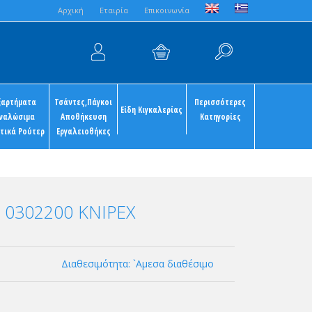
Aρχική
Εταιρία
Επικοινωνία
ξαρτήματα
Τσάντες,Πάγκοι
Περισσότερες
Είδη Κιγκαλερίας
ναλώσιμα
Αποθήκευση
Κατηγορίες
τικά Ρούτερ
Εργαλειοθήκες
 0302200 KNIPEX
Διαθεσιμότητα: `Αμεσα διαθέσιμο