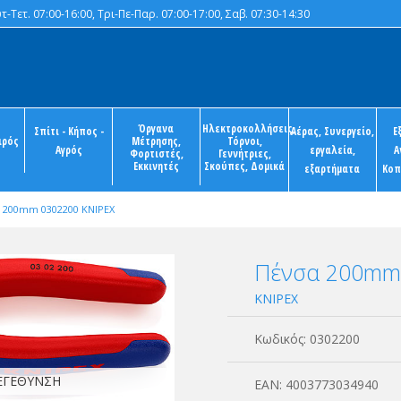
-Τετ. 07:00-16:00, Τρι-Πε-Παρ. 07:00-17:00, Σαβ. 07:30-14:30
Όργανα
Ηλεκτροκολλήσεις,
Σπίτι - Κήπος -
Αέρας, Συνεργείο,
Ε
ιρός
Μέτρησης,
Τόρνοι,
Αγρός
εργαλεία,
Α
Φορτιστές,
Γεννήτριες,
Εκκινητές
Σκούπες, Δομικά
εξαρτήματα
Κοπ
 200mm 0302200 KNIPEX
Πένσα 200mm
KNIPEX
Κωδικός:
0302200
ΜΕΓΕΘΥΝΣΗ
ΕΑΝ:
4003773034940