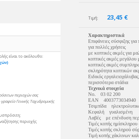
23,45
€
Τιμή:
Χαρακτηριστικά
Επιφάνειες σύσφιξης για 
για πολλές χρήσεις
με κοπτικές ακμές για μ
λής είναι το ακόλουθο:
κοπτικές ακμές μεγάλου 
χών)
κοπτικές ακμές συμπληρ
σκληρότητα κοπτικών α
Ειδικός εργαλειοχάλυβας
περισσότερα στάδια
Τεχνικά στοιχεία
No. 03 02 200
πρόσιτων περιοχών σας
EAN 4003773034940
 γραφείο Γενικής Ταχυδρομικής
Τσιμπίδα ηλεκτρολυτικ
Κεφαλή γυαλισμένη
δυσπρόσιτη;
Λαβές με επένδυση περ
αναζήτησης περιοχής
Τιμές κοπής ημίσκληρου
Τιμές κοπής σκληρού σύ
Τιμή κοπής χάκλινων κα