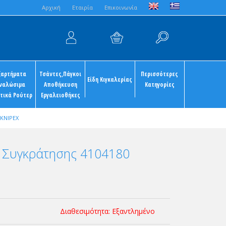
Aρχική
Εταιρία
Επικοινωνία
ξαρτήματα
Τσάντες,Πάγκοι
Περισσότερες
Είδη Κιγκαλερίας
ναλώσιμα
Αποθήκευση
Κατηγορίες
τικά Ρούτερ
Εργαλειοθήκες
KNIPEX
Συγκράτησης 4104180
Διαθεσιμότητα: Εξαντλημένο