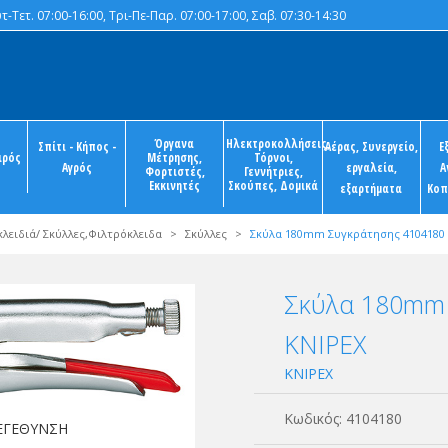
-Τετ. 07:00-16:00, Τρι-Πε-Παρ. 07:00-17:00, Σαβ. 07:30-14:30
Όργανα
Ηλεκτροκολλήσεις,
Σπίτι - Κήπος -
Αέρας, Συνεργείο,
Ε
ιρός
Μέτρησης,
Τόρνοι,
Αγρός
εργαλεία,
Α
Φορτιστές,
Γεννήτριες,
Εκκινητές
Σκούπες, Δομικά
εξαρτήματα
Κοπ
κλειδιά/ Σκύλλες,Φιλτρόκλειδα
>
Σκύλλες
>
Σκύλα 180mm Συγκράτησης 4104180 
Σκύλα 180mm 
KNIPEX
KNIPEX
Κωδικός:
4104180
ΜΕΓΕΘΥΝΣΗ