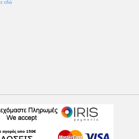
ε εδώ