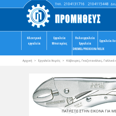
2104131716
2104115448
ΤΗΛ.
Δευτ
Ηλεκτρικά
Εργαλεία
Πολυεργαλεία
Εργαλεία Χε
εργαλεία
Μπαταρίας
Εργαλεία
DREMEL/PROXXON/HELIX
Αρχική
>
Εργαλεία Χειρός
>
Κάβουρες, Γκαζοτανάλιες, Γαλλικά 
ΠΑΤΗΣΤΕ ΣΤΗΝ ΕΙΚΟΝΑ ΓΙΑ 