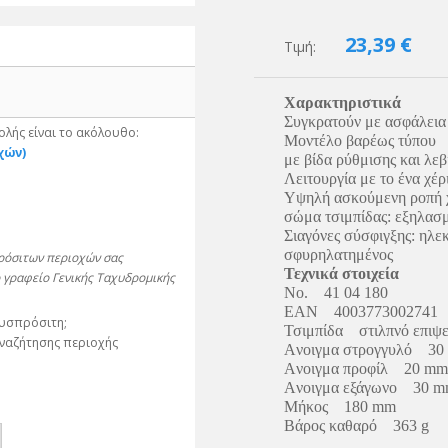
23,39
€
Τιμή:
Χαρακτηριστικά
Συγκρατούν με ασφάλεια 
λής είναι το ακόλουθο:
Μοντέλο βαρέως τύπου
χών)
με βίδα ρύθμισης και λε
Λειτουργία με το ένα χέρ
Υψηλή ασκούμενη ροπή 
σώμα τσιμπίδας: εξηλασμ
Σιαγόνες σύσφιγξης: ηλε
σφυρηλατημένος
πρόσιτων περιοχών σας
Τεχνικά στοιχεία
 γραφείο Γενικής Ταχυδρομικής
No. 41 04 180
EAN 4003773002741
δυσπρόσιτη;
Τσιμπίδα στιλπνό επιψ
αναζήτησης περιοχής
Aνοιγμα στρογγυλό 30
Aνοιγμα προφίλ 20 mm
Aνοιγμα εξάγωνο 30 
Μήκος 180 mm
Βάρος καθαρό 363 g