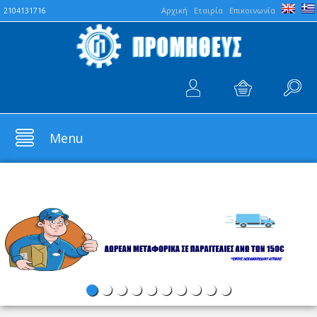
Aρχική
Εταιρία
Επικοινωνία
2104131716
Menu